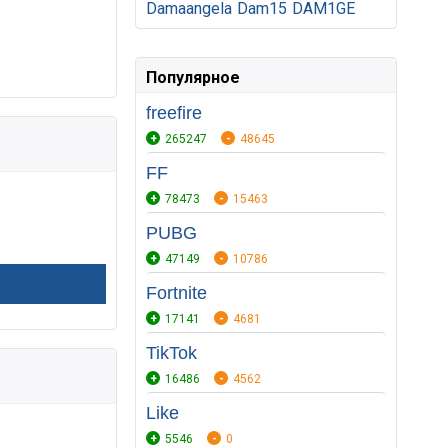
Damaangela
Dam15
DAM1GE
Популярное
freefire
265247
48645
FF
78473
15463
PUBG
47149
10786
Fortnite
17141
4681
TikTok
16486
4562
Like
5546
0