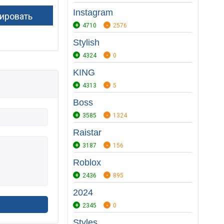
Instagram
4710
2576
Stylish
4324
0
KING
4313
5
Boss
3585
1324
Raistar
3187
156
Roblox
2436
895
2024
2345
0
Styles