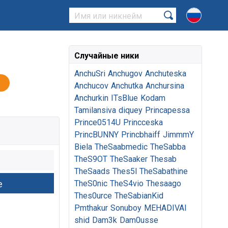
Случайные ники
AnchuSri
Anchugov
Anchuteska
Anchucov
Anchutka
Anchursina
Anchurkin
ITsBlue
Kodam
Tamilansiva
diquey
Princapessa
Prince0514U
Princceska
PrincBUNNY
Princbhaiff
JimmmY
Biela
TheSaabmedic
TheSabba
TheS9OT
TheSaaker
Thesab
TheSaads
Thes5l
TheSabathine
TheS0nic
TheS4vio
Thesaago
Thes0urce
TheSabianKid
Pmthakur
Sonuboy
MEHADIVAI
shid
Dam3k
Dam0usse