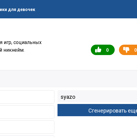
ики для девочек
я игр, социальных
й никнейм.
0
0