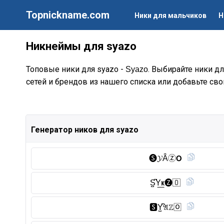
Topnickname.com
Ники для мальчиков
Н
Никнеймы для syazo
Топовые ники для syazo -
. Выбирайте ники дл
Syazo
сетей и брендов из нашего списка или добавьте сво
Генератор ников для syazo
🅢︎𝓨Ȃ̈Ⓩ︎𝗢
S̺͆Y͟ҝ🅩🇴
🆂︎Y̺͆𝔄ℤ🄾