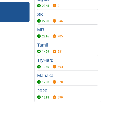
2345
0
SK
2298
846
MR
2216
705
Tamil
1499
581
TryHard
1370
794
Mahakal
1230
570
2020
1218
690