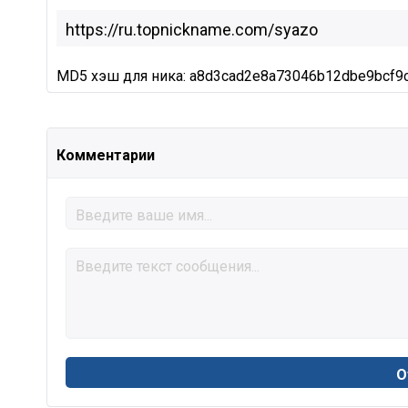
MD5 хэш для ника: a8d3cad2e8a73046b12dbe9bcf9
Комментарии