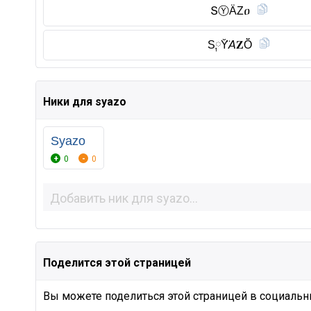
ՏⓎ︎ÄZዐ
S༙Y̆̈𝘈𝐙Ŏ̈
Ники для syazo
Syazo
0
0
Поделится этой страницей
Вы можете поделиться этой страницей в социальны