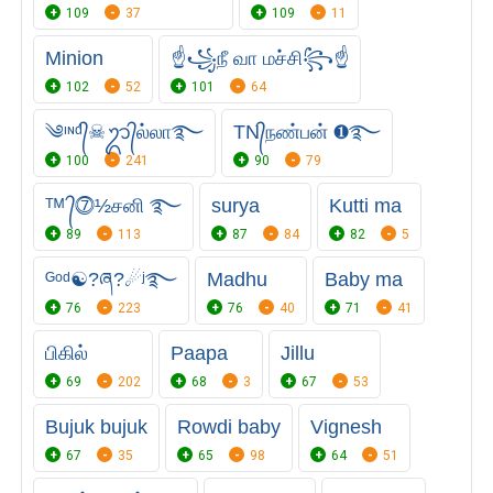
109
37
109
11
Minion
☝꧁நீ வா மச்சி꧂☝
102
52
101
64
༄ᶦᶰᵈ᭄☠︎ᬊ᭄ல்லா࿐
TN᭄நண்பன் ❶࿐
100
241
90
79
ᵀᴹ ᭄⓻½சனி ࿐
surya
Kutti ma
89
113
87
84
82
5
ᴳᵒᵈ☯?ཞ?☄ʲ࿐
Madhu
Baby ma
76
223
76
40
71
41
பிகில்
Paapa
Jillu
69
202
68
3
67
53
Bujuk bujuk
Rowdi baby
Vignesh
67
35
65
98
64
51