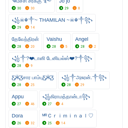
༄மச்சி சரக்கு ࿐
Jo jo
30
30
29
8
꧁☠︎☬༒~ THAMILAN ~☠︎☬༒꧂
29
14
தேவேந்திரன்
Vaishu
Angel
28
20
28
5
28
2
꧁⁣༒?❤️டானி டேனியல்ஸ்❤️?༒꧂
28
9
Ƹ̵̡Ӝ̵̨̄Ʒசார பாம்புƸ̵̡Ӝ̵̨̄Ʒ
꧁༒அசுரன்.༒꧂
28
25
28
29
Appu
꧁கிராமத்தான்டா꧂
27
46
27
4
Dora
ᴹᴿＣｒｉｍｉｎａｌ♡
26
32
25
14