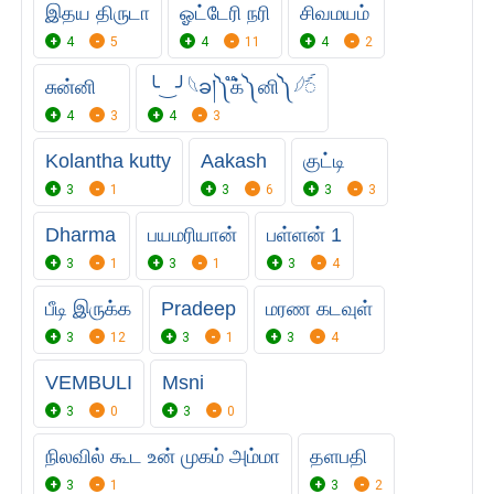
இதய திருடா
ஓட்டேரி நரி
சிவமயம்
4
5
4
11
4
2
சுன்னி
╰‿╯𓆩ခ།༽ ֟க்༽ னி༽ 𓆪ꪾ
4
3
4
3
Kolantha kutty
Aakash
குட்டி
3
1
3
6
3
3
Dharma
பயமரியான்
பள்ளன் 1
3
1
3
1
3
4
பீடி இருக்க
Pradeep
மரண கடவுள்
3
12
3
1
3
4
VEMBULI
Msni
3
0
3
0
நிலவில் கூட உன் முகம் அம்மா
தளபதி
3
1
3
2