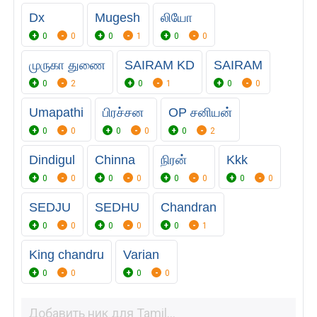
Dx
Mugesh
லியோ
0
0
0
1
0
0
முருகா துணை
SAIRAM KD
SAIRAM
0
2
0
1
0
0
Umapathi
பிரச்சன
OP சனியன்
0
0
0
0
0
2
Dindigul
Chinna
நிரன்
Kkk
0
0
0
0
0
0
0
0
SEDJU
SEDHU
Chandran
0
0
0
0
0
1
King chandru
Varian
0
0
0
0