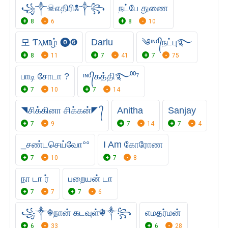
꧁༒☠︎எதிரி☠︎༒꧂
நட்பே துணை
8
6
8
10
모 Ƭⲗᴍɪழ் ⓿➏
Darlu
༄ᶦᶰᵈ᭄நட்பு࿐
8
11
7
41
7
75
பாடி சோடா ?
ᶦᶰᵈ᭄கத்தி࿐⁰⁰⁷
7
10
7
14
◥சிக்கினா சிக்கன்◤ ᭄
Anitha
Sanjay
7
9
7
14
7
4
_சண்டசெய்வோ°°
I Am கோரோண
7
10
7
8
நா டா ர்
பறையன் டா
7
7
7
6
꧁༒☬நான் கடவுள்☬༒꧂
எமதர்மன்
6
33
6
28