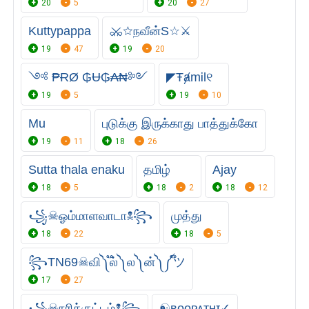
20
5
20
27
Kuttypappa
⚔☆நவீன்S☆⚔
19
47
19
20
༺ ₱ɌØ ₲Ʉ₲₳₦༻
◤ŦⱥmᎥl୧
19
5
19
10
Mu
புடுக்கு இருக்காது பாத்துக்கோ
19
11
18
26
Sutta thala enaku
தமிழ்
Ajay
18
5
18
2
18
12
꧁☠︎ஓம்மாளவாடா☠︎꧂
முத்து
18
22
18
5
꧂TN69☠︎வி༽ ֟ல்༽ ல༽ ன்༽ ༼֟ツ
17
27
꧁☠︎நரிக்குட்டம்☠︎꧂
☯ㅤʙᴏᴏᴘᴀᴛʜɪ✓