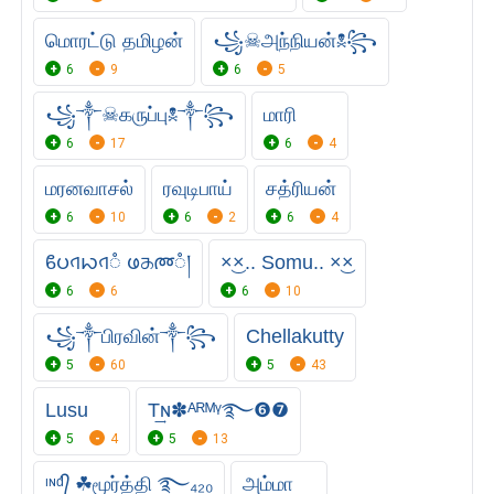
மொரட்டு தமிழன்
꧁☠︎அந்நியன்☠︎꧂
6
9
6
5
꧁༒☠︎கருப்பு☠︎༒꧂
மாரி
6
17
6
4
மரனவாசல்
ரவுடிபாய்
சத்ரியன்
6
10
6
2
6
4
ϐပ𑂞ꩢ𑂞ᮀ ဖᤌᰢᮀ།
×͜×.. Somu.. ×͜×
6
6
6
10
꧁༒பிரவின்༒꧂
Chellakutty
5
60
5
43
Lusu
T͢ɴ✽ᴬᴿᴹᵞ࿐❻❼
5
4
5
13
ᶦᶰᵈ᭄ ☘மூர்த்தி ࿐₄₂₀
அம்மா