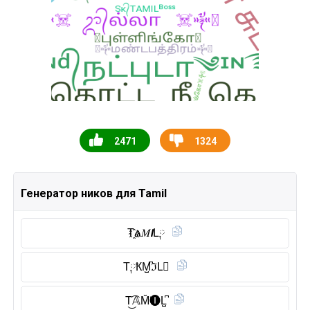
2471
1324
Генератор ников для Tamil
T҈ል𝑀𝙄L༙
T༙ҞM̺͆ℑL⃠
T͜͡𝔸M̆̈🅘︎L̺͆