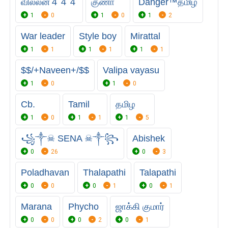
வில்லன்４４４
குணா
Danger™தமிழ்
1
0
1
0
1
2
War leader
Style boy
Mirattal
1
1
1
1
1
1
$$/+Naveen+/$$
Valipa vayasu
1
0
1
0
Cb.
Tamil
தமிழ
1
0
1
1
1
5
꧁༒☠︎ SENA ☠︎༒꧂
Abishek
0
26
0
3
Poladhavan
Thalapathi
Talapathi
0
0
0
1
0
1
Marana
Phycho
ஜாக்கி குமார்
0
0
0
2
0
1