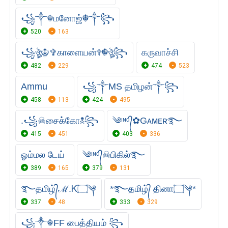
꧁༒☬மனோஜ்☬༒꧂
520
163
꧁ঔৣ☬✞காளையன்✞☬ঔৣ꧂
கருவாச்சி
482
229
474
523
Ammu
꧁༒MS தமிழன்༒꧂
458
113
424
495
.꧁☠︎சைக்கோ☠︎꧂
༄ᶦᶰᵈ᭄✿Gᴀᴍᴇʀ࿐
415
451
403
336
ஓம்மல டேய்
༄ᶦᶰᵈ᭄☠︎பிகில்࿐
389
165
379
131
࿐தமிழ்᭄ℳ.Ꮶ۝༆
*࿐தமிழ்᭄ தினா۝༆*
337
48
333
329
꧁༒☬FF பைத்தியம் ꧂