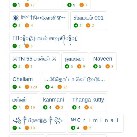
5
17
5
7
𒆜 ༻ŤŇ➳தோனி࿐
சிவமயம் 001
5
4
5
2
★᭄ꦿ᭄ꦿஅபாயம் சாவு★᭄ꦿ᭄ꦿ
5
6
⚔️TN 55 பாஸ்கர் ⚔️
ஒரமாவா
Naveen
5
1
5
9
5
3
Chellam
...☠️தொட்டா வெட்டூவ☠️...
4
123
4
26
மள்ளர்
kanmani
Thanga kutty
4
19
4
2
4
6
꧁༒பிரசாந்த்༒꧂
ᴹᴿＣｒｉｍｉｎａｌ
4
10
4
2