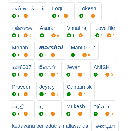
சண்டை சேவல்
Logu
Lokesh
1
1
1
1
1
0
புன்னகை
Asuran
Vimal raj
Love file
1
0
1
0
1
1
1
0
Mohan
𝙈𝙖𝙧𝙨𝙝𝙖𝙡
Mani 0007
1
0
1
0
1
0
மணி007
மோகன்
Jeyan
ANISH
1
1
1
2
1
1
1
0
Praveen
Jeya y
Captain sk
1
1
1
0
1
1
சாரதி
ரர
Mukesh
அட்சயா
1
0
1
0
1
0
1
0
kettavanu per edutha nallavanda
சண்டியர்