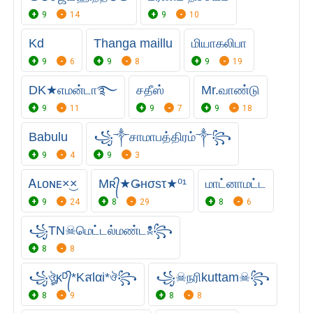
9
14
9
10
Kd
Thanga maillu
மியாகலிபா
9
6
9
8
9
19
DK★எமன்டா࿐
சதீஸ்
Mr.வாண்டு
9
11
9
7
9
18
Babulu
꧁༒சாமா‌பத்திரம்༒꧂
9
4
9
3
Ꭺʟᴏɴᴇㅤ×͜×
Mʀ᭄★Ǥнσsτ★⁰¹
மாட்னாமட்ட
9
24
8
29
8
6
꧁TN☠︎மெட்டல்மண்ட☠︎꧂
8
8
꧁ঔৣᴋᴰ᭄*Kสlαi*ঔ꧂
꧁☠︎நரிkuttam☠︎꧂
8
9
8
8