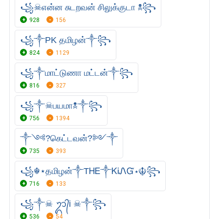
꧁☠︎என்ன சுடறவன் சிலுக்குடா ☠꧂
928
156
꧁༒PK தமிழன்༒꧂
824
1129
꧁༒மாட்டுணா மட்டன்༒꧂
816
327
꧁༒☠︎பயமா☠︎༒꧂
756
1394
༒༺?கெட்டவன்?༻༒
735
393
꧁☬⋆தமிழன்༒ТᎻᎬ༒ᏦᎥᏁᏳ⋆☬꧂
716
133
꧁༒☠︎ ᬊ᭄i ☠︎༒꧂
536
54