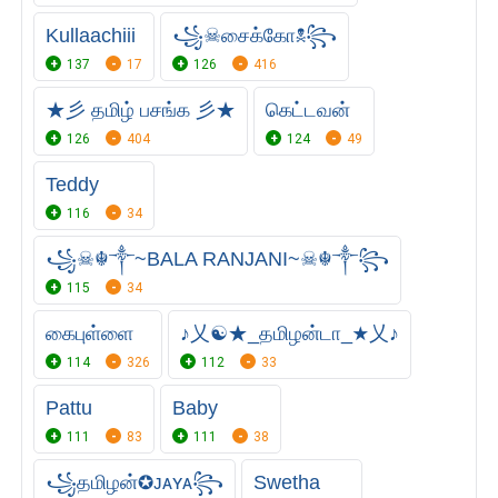
Kullaachiii
꧁☠︎சைக்கோ☠︎꧂
137
17
126
416
★彡 தமிழ் பசங்க 彡★
கெட்டவன்
126
404
124
49
Teddy
116
34
꧁☠︎☬༒~BALA RANJANI~☠︎☬༒꧂
115
34
கைபுள்ளை
♪乂☯★_தமிழன்டா_★乂♪
114
326
112
33
Pattu
Baby
111
83
111
38
꧁தமிழன்✪ᴊᴀʏᴀ꧂
Swetha