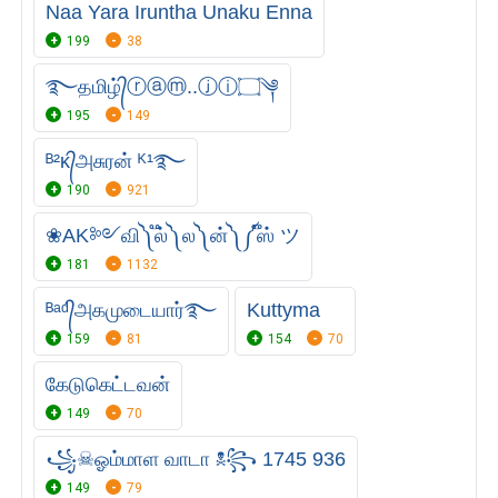
Naa Yara Iruntha Unaku Enna
199
38
࿐தமிழ்᭄ⓡⓐⓜ..ⓙⓘ۝༆
195
149
ᴮ²ᴋ᭄அசுரன் ᴷ¹࿐
190
921
❀AK༻வி༽ ֟ல்༽ ல༽ ன்༽ ༼֟ஸ் ツ
181
1132
ᴮᵃᵈ᭄அகமுடையார்࿐
Kuttyma
159
81
154
70
கேடுகெட்டவன்
149
70
꧁☠︎ஓம்மாள வாடா ☠︎꧂ 1745 936
149
79