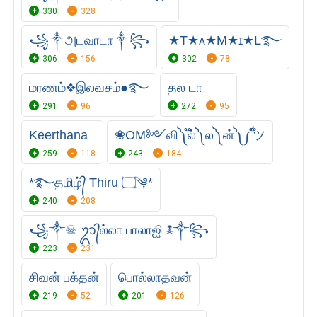
330
328
꧁༒அடவாடா༒꧂
★T★ᴀ★M★ɪ★L࿐
306
156
302
78
மரணம்❖இலவசம்●࿐
தல டா
291
96
272
95
Keerthana
❀OM༻வி༽ ֟ல்༽ ல༽ ன்༽ ༼֟ツ
259
118
243
184
*࿐தமிழ்᭄ Thiru ۝༆*
240
208
꧁༒☠︎ ᬊ᭄ல்லா பாலாஐி ☠︎༒꧂
223
231
சிவன் பக்தன்
பொல்லாதவன்
219
52
201
126