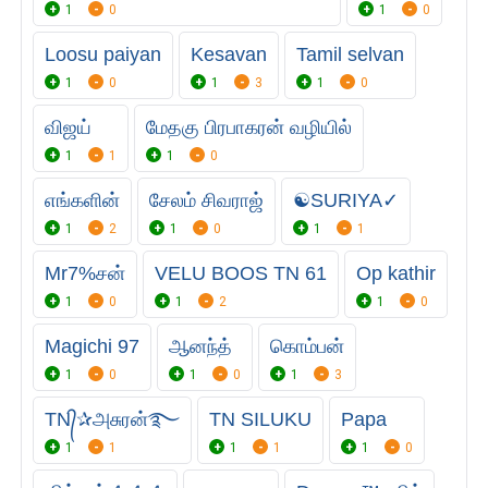
1
0
1
0
Loosu paiyan
Kesavan
Tamil selvan
1
0
1
3
1
0
விஜய்
மேதகு பிரபாகரன் வழியில்
1
1
1
0
எங்களின்
சேலம் சிவராஜ்
☯ㅤSURIYA✓
1
2
1
0
1
1
Mr7%சன்
VELU BOOS TN 61
Op kathir
1
0
1
2
1
0
Magichi 97
ஆனந்த்
கொம்பன்
1
0
1
0
1
3
TN᭄✰அசுரன்࿐
TN SILUKU
Papa
1
1
1
1
1
0