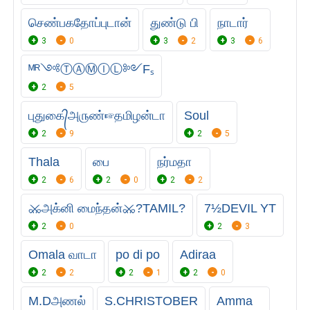
செண்பகதோப்புடான்
துண்டு பி
நாடார்
3
0
3
2
3
6
ᴹᴿ༺ⓉⒶⓂⒾⓁ༻Fₛ
2
5
புதுகை᭄அ௫ண்☞தமிழன்டா
Soul
2
9
2
5
Thala
பை
நர்மதா
2
6
2
0
2
2
⚔அக்னி மைந்தன்⚔?TAMIL?
7½DEVIL YT
2
0
2
3
Omala வாடா
po di po
Adiraa
2
2
2
1
2
0
M.Dஅணல்
S.CHRISTOBER
Amma