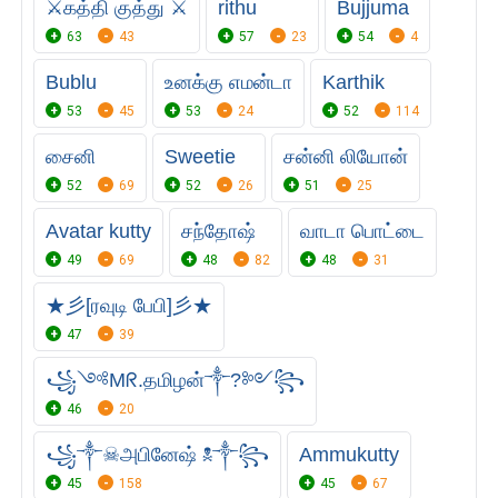
⚔️கத்தி குத்து ⚔️
rithu
Bujjuma
63
43
57
23
54
4
Bublu
உனக்கு எமன்டா
Karthik
53
45
53
24
52
114
சைனி
Sweetie
சன்னி லியோன்
52
69
52
26
51
25
Avatar kutty
சந்தோஷ்
வாடா பொட்டை
49
69
48
82
48
31
★彡[ரவுடி பேபி]彡★
47
39
꧁༺Mᖇ.தமிழன்༒?༻꧂
46
20
꧁༒☠︎அபினேஷ் ☠︎༒꧂
Ammukutty
45
158
45
67