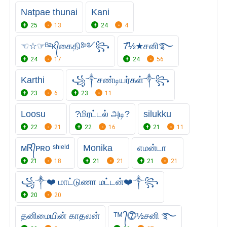
Natpae thunai
Kani
25
13
24
4
☜☆☞ᴮ²ᴋ᭄கைதி༻꧂
7͆½★சனி࿐
24
17
24
56
Karthi
꧁༒சண்டியர்கள்༒꧂
23
6
23
11
Loosu
?மிரட்டல் அடி?
silukku
22
21
22
16
21
11
ᴍᏒ᭄ᴘʀᴏ ˢʰᶦᵉˡᵈ
Monika
எமன்டா
21
18
21
21
21
21
꧁༒❤️ மாட்டுணா மட்டன்❤️༒꧂
20
20
தனிமையின் காதலன்
ᵀᴹ ᭄⓻½சனி ࿐