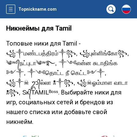
Topnickname.com
Никнеймы для Tamil
Топовые ники для Tamil -
꧁༒மண்டபத்திரம்༒꧂, ꧁புள்ளிங்கோ꧂,
༄ᶦᶰᵈ᭄நட்புடா༄ᶦᶰ࿐, ༒༺என்ன சுடாதிங்க
༻༒, ༒༺தொட்ட நீ கெட்ட༻༒,
꧁༒☠︎ ᬊ᭄ல்லா ☠︎༒꧂, ꧁☠︎ஓம்மாள வாடா
. Выбирайте ники для
☠︎꧂, Sᴋ᭄TAMILᴮᵒˢˢ
игр, социальных сетей и брендов из
нашего списка или добавьте свой
никнейм.