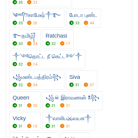
35
23
༄ᶦᶰᵈ᭄?காமேஷ்༒࿐
போடா புண்ட
33
26
33
44
࿐தமிழ்᭄
Ratchasi
33
24
32
17
༒༺தொட்ட நீ கெட்ட༻༒
32
14
꧁மண்டபத்திரம்꧂
Siva
32
34
31
37
Queen
꧁☠︎ இராவணன் ☠︎꧂
31
25
31
21
Vicky
༒வாலிப⚔வயசு༒
31
15
31
31