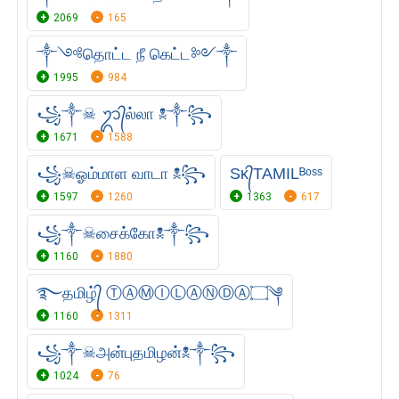
2069
165
༒༺தொட்ட நீ கெட்ட༻༒
1995
984
꧁༒☠︎ ᬊ᭄ல்லா ☠︎༒꧂
1671
1588
꧁☠︎ஓம்மாள வாடா ☠︎꧂
Sᴋ᭄TAMILᴮᵒˢˢ
1597
1260
1363
617
꧁༒☠︎சைக்கோ☠︎༒꧂
1160
1880
࿐தமிழ்᭄ ⓉⒶⓂⒾⓁⒶⓃⒹⒶ۝༆
1160
1311
꧁༒☠︎அன்புதமிழன்☠︎༒꧂
1024
76