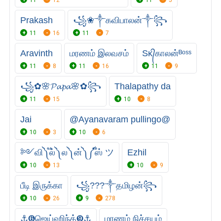
Prakash
꧁❀༒கவிபாலன்༒꧂
11
16
11
7
Aravinth
மரணம் இலவசம்
Sᴋ᭄காலன்ᴮᵒˢˢ
11
8
11
16
11
9
꧁✿🌸𝓟𝓪𝓹𝓪🌸✿꧂
Thalapathy da
11
15
10
8
Jai
@Ayanavaram pullingo@
10
3
10
6
༻வி༽ ֟ல்༽ ல༽ ன்༽ ༼֟ஸ் ツ
Ezhil
10
13
10
9
பீடி இருக்கா
꧁?︎?︎?︎༒தமிழன்꧂
10
26
9
278
⚓❻ஜெய்ஹிந்த்❾⚓
மரணம் நிச்சயம்