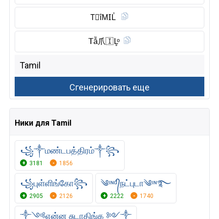
T⃠ΐM𝖨L̾
𝖳ẫ爪🇮 L̥ͦ
Ники для Tamil
꧁༒மண்டபத்திரம்༒꧂
3181
1856
꧁புள்ளிங்கோ꧂
༄ᶦᶰᵈ᭄நட்புடா༄ᶦᶰ࿐
2905
2126
2222
1740
༒༺என்ன சுடாதிங்க ༻༒