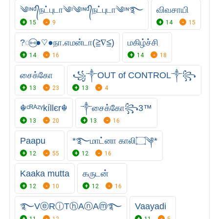
༄ᶦᶰᵈ᭄நட்புடா༄ᶦ༄ᶦᶰᵈ᭄நட்புடா༄ᶦᶰ࿐
விவசாயி
15
9
14
15
?◌⑅⃝●♡●நா.எமன்டா(≧∇≦)
மகிழ்ச்சி
14
16
14
18
சைக்கோ
꧁༒OUT of CONTROL༒꧂
13
23
13
4
☬ᶜᴿᴬᶻᵞkíllєr☬
༒சைக்கோ꧂3™
13
20
13
16
Paapu
*࿐மாட்னா காலி۝༆*‌
12
55
12
16
Kaaka mutta
கருடன்
12
10
12
16
࿐VⓔRⓘTⓗAⓝAⓜ࿐
Vaayadi
11
12
11
5