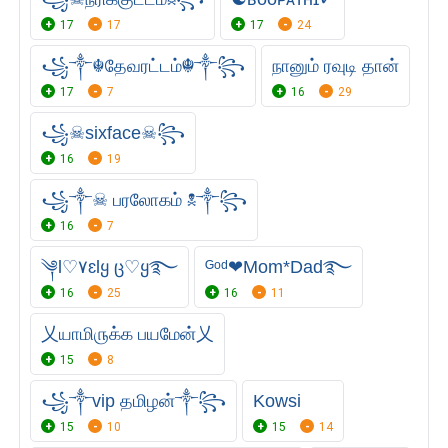
17
17
17
24
꧁༒☬தேவரட்டம்☬༒꧂
நானும் ரவுடி தான்
17
7
16
29
꧁☠︎sixface☠︎꧂
16
19
꧁༒☠︎ பரலோகம் ☠︎༒꧂
16
7
༆Ɩ♡۷ɛƖყ ც♡ყ࿐
ᴳᵒᵈ❤Mom*Dad࿐
16
25
16
11
乂யாமி௫க்க பயமேன்乂
15
8
꧁༒vip தமிழன்༒꧂
Kowsi
15
10
15
14