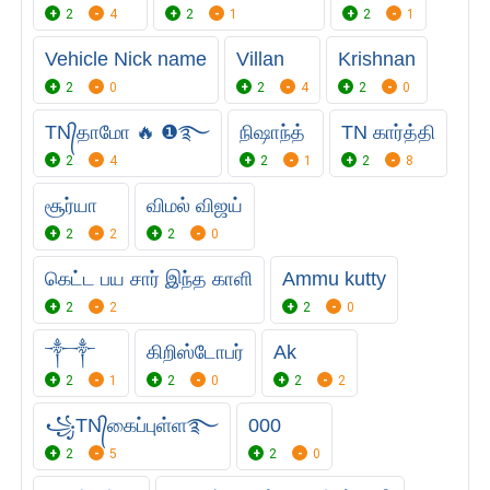
2
4
2
1
2
1
Vehicle Nick name
Villan
Krishnan
2
0
2
4
2
0
TN᭄தாமோ 🔥 ❶࿐
நிஷாந்த்
TN கார்த்தி
2
4
2
1
2
8
சூர்யா
விமல் விஜய்
2
2
2
0
கெட்ட பய சார் இந்த காளி
Ammu kutty
2
2
2
0
༒༒
கிறிஸ்டோபர்
Ak
2
1
2
0
2
2
꧁TN᭄கைப்புள்ள࿐
000
2
5
2
0