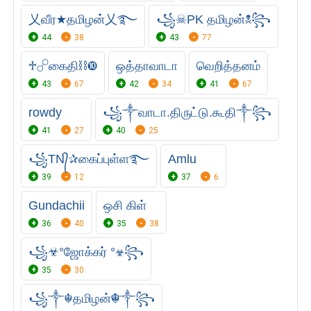
乂வீர★தமிழன்乂࿐
꧁☠︎PK தமிழன்☠︎꧂
44
38
43
77
♱☍கைதி⛓➓
ஒத்தாவாடா
வெறித்தனம்
43
67
42
34
41
67
rowdy
꧁༒வாடா.திருட்டு.கூதி༒꧂
41
27
40
25
꧁TN᭄✰கைப்புள்ள࿐
Amlu
39
12
37
6
Gundachii
ஒசி கிள்
36
40
35
38
꧁☣°ஜோக்கர் °☣꧂
35
30
꧁༒☬தமிழன்☬༒꧂