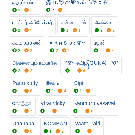
குரும்பன்டா
🦁TN💘72💝அகிலம்🌴🌷🦣
2
1
2
1
டாக்டர் அம்பேத்கர்
என்ன பயன்
அன்னா
2
1
2
1
2
2
கபடி காதலன்
▪ ＲคᎥនтαʀ ࿐
மதன்
2
2
2
1
2
3
அவனையும் நம்பாதே
*࿐தமிழ்᭄GUNA۝༆*
2
2
1
6
Pattu kutty
சேலம்
Sipi
1
8
1
4
1
1
கோத்தா
Virat vicky
Santhuru vasavai
1
7
1
1
1
0
Dhanapal
KOMBAN
vaathi raid
1
0
1
2
1
1