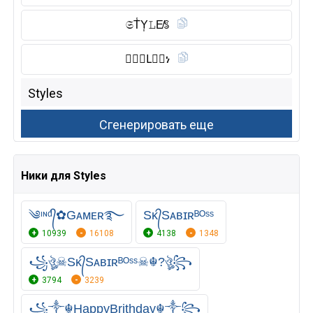
𝔖T̾Y͎𝙻E̸ꌚ
🅂𝑻𝐘L⃠𝗘ነ
Ники для Styles
༄ᶦᶰᵈ᭄✿Gᴀᴍᴇʀ࿐
Sᴋ᭄Sᴀʙɪʀᴮᴼˢˢ
10939
16108
4138
1348
꧁ঔৣ☠︎Sᴋ᭄Sᴀʙɪʀᴮᴼˢˢ☠︎☬?ঔৣ꧂
3794
3239
꧁༒☬HappyBrithday☬༒꧂