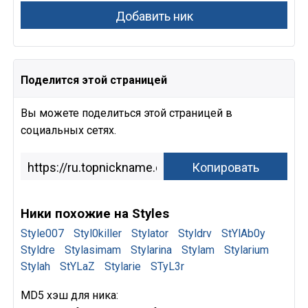
Поделится этой страницей
Вы можете поделиться этой страницей в
социальных сетях.
Ники похожие на Styles
Style007
Styl0killer
Stylator
Styldrv
StYlAb0y
Styldre
Stylasimam
Stylarina
Stylam
Stylarium
Stylah
StYLaZ
Stylarie
STyL3r
MD5 хэш для ника: