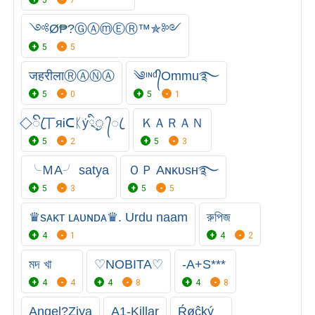
༺Ø₱?ⒼⒶⓜⒺⓇ™✯༻
5
5
जहरीलाⓇ︎Ⓐ︎Ⓝ︎Ⓐ︎
༄ᶦᶰᵈ᭄Ommu࿐
5
0
5
1
⃟ ꦿꦼ丅яᎥᑕᛕẏ྄ིᤢ ‎᭄ꦿ
ＫＡＲＡＮ
5
2
5
3
╰ＭA╯ satya
ＯＰ Aɴᴋᴜsʜ࿐
5
3
5
5
♛︎sᴀᴋᴛ ʟᴀᴜɴᴅᴀ♛︎. Urdu naam
রুপিজ
4
1
4
2
মদ খা
♡NOBITA♡
-A+S***
4
4
4
8
4
8
Angel?Ziya
A1-Killar
Ŕøĉķý