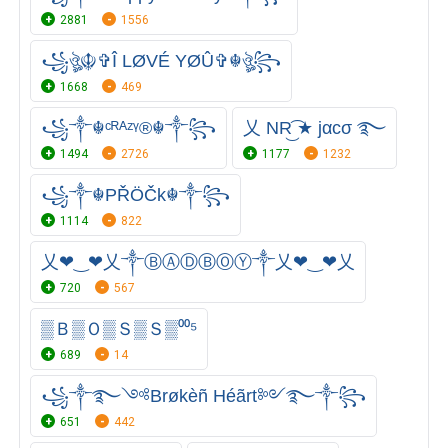
2881
1556
꧁ঔৣ☬✞Î LØVÉ YØÛ✞☬ঔৣ꧂
1668
469
꧁༒☬ᶜᴿᴬᶻᵞ®☬༒꧂
乂 NR͜͡ ★ jαcσ ࿐
1494
2726
1177
1232
꧁༒☬PŘÖČk☬༒꧂
1114
822
乂❤‿❤乂༒ⒷⒶⒹⒷⓄⓎ༒乂❤‿❤乂
720
567
▒Ｂ▒Ｏ▒Ｓ▒Ｓ▒⁰⁰⁵
689
14
꧁༒࿐༺Brøkèñ Héãrt༻࿐༒꧂
651
442