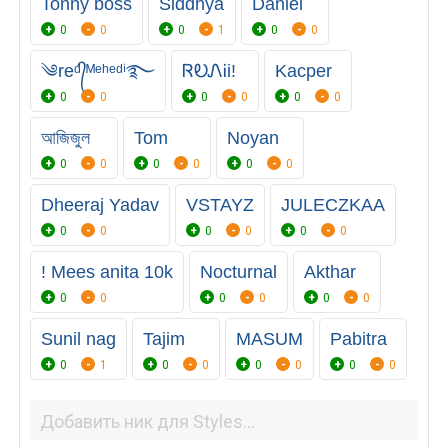
Tonny boss
Siddhya
Daniel
0
0
0
1
0
0
༄reᵈ᭄ᴹᵉʰᵉᵈⁱ࿐
ㅤᏒᎧᏁᎥㅤㅤi!
Kacper
0
0
0
0
0
0
আজিজুল
Tom
Noyan
0
0
0
0
0
0
Dheeraj Yadav
VSTAYZ
JULECZKAA
0
0
0
0
0
0
! Mees anita 10k
Nocturnal
Akthar
0
0
0
0
0
0
Sunil nag
Tajim
MASUM
Pabitra
0
1
0
0
0
0
0
0