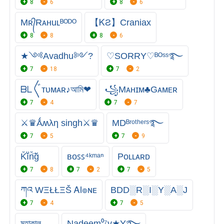
8
6
8
6
Mʀ᭄Rᴀнuʟᴮᴼᴰᴼ
【ᏦƧ】Craniax
8
8
8
6
★༺Avadhu༻?
♡SORRY♡ᴮᴼˢˢ࿐
7
18
7
2
ᗷᒪ〲ᴛᴜᴍᴀʀ♪আমি❤
꧁Mᴀʜɪᴍ♣Gᴀᴍᴇʀ
7
4
7
7
⚔♛Ǻʍλη singh⚔♛
MDᴮʳᵒᵗʰᵉʳˢ࿐
7
5
7
9
K̆̈ĭ̈n̆̈ğ̈
ʙᴏꜱꜱ⁴ᵏᵐᵃⁿ
Pᴏʟʟᴀʀᴅ
7
8
7
2
7
5
ཀའ WΞŁŁΞŠ Ꭺl๏ɴᴇ
BDD░R░I░Y░A░J
7
4
7
5
মহাকাল
Nadeem⁰⁷v★Y࿐