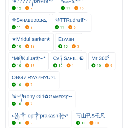
༆?︎?︎?︎?︎?︎ ᭄BᏂคΐ࿐
ᶠᶠₜₑₐₘ࿐⁰⁰⁷
12
7
11
16
❖Sᴀʜᴀʙᴜᴅᴅɪɴܔ
༄TTRudra࿐
11
9
11
6
★Mridul sarker★
Eɪʏᴀsʜ
10
18
10
3
*Mᴋ᭄Kulua࿐*
Cᴀ ᭄ Sᴀʜɪʟ. ☯️
Mr 360⁰
10
13
10
1
10
9
OBG✓R?A?H?U?L
10
7
༄ᶦᶰᵈ᭄Rony Girl✿Gᴀᴍᴇʀ࿐
10
7
꧁༒ op༒prakash꧂*
丂山卂ᘜ乇尺
10
9
10
10