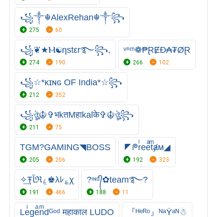
꧁༒☬AlexRehan☬༒꧂
275
60
꧁❦★Ⲙ☯ηstεr࿐꧂,
ᵛⁿᵐ❁₱ⱤɆĐ₳₮ØⱤ
274
190
266
102
꧁☆*κɪɴɢ OF India*☆꧂
212
352
꧁ঔৣ☬✞भkतMहाkalके✞☬ঔৣ꧂
211
75
TGM?GAMING◥BOSS
◤ᖘrͥeeͣtͫⱥᴍ◢
205
206
192
323
✧͢Ŧﺂℜۼ♚λﾚ؏χ
?ᶦᶰᵈ᭄✿team࿐?
191
466
188
11
Leͥgeͣnͫdᴳᵒᵈ महाकाल LUDO
『ᴴᵉᴿᵒ』ᴺᵃẎᵃᴺ☃