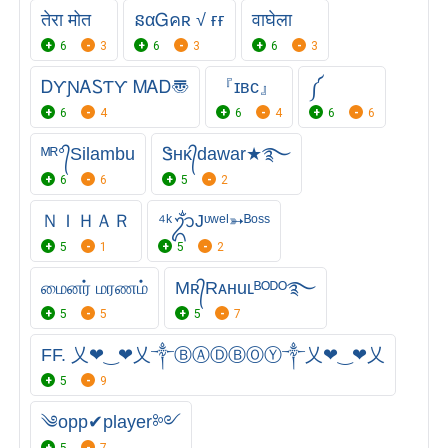
तेरा मोत
នαᏀคʀ √ ғғ
वाघेला
6
3
6
3
6
3
ᎠƳƝᎪᏚƬƳ ᎷᎪᎠ〠
『ɪʙᴄ』
༼
6
4
6
4
6
6
ᴹᴿ°᭄Silambu
Ꮥʜᴋ᭄dawar★࿐
6
6
5
2
ＮＩＨＡＲ
⁴ᵏᬊᬁJᶹʷᵉˡ➳ᴮᵒˢˢ
5
1
5
2
மைனர் மரணம்
Mʀ᭄Rᴀнuʟᴮᴼᴰᴼ࿐
5
5
5
7
FF. 乂❤‿❤乂༒ⒷⒶⒹⒷⓄⓎ༒乂❤‿❤乂
5
9
༄opp✔player༻
5
7