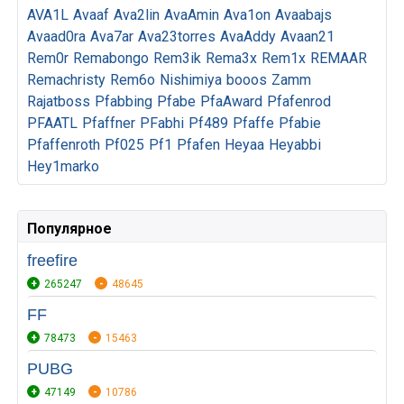
AVA1L
Avaaf
Ava2lin
AvaAmin
Ava1on
Avaabajs
Avaad0ra
Ava7ar
Ava23torres
AvaAddy
Avaan21
Rem0r
Remabongo
Rem3ik
Rema3x
Rem1x
REMAAR
Remachristy
Rem6o
Nishimiya
booos
Zamm
Rajatboss
Pfabbing
Pfabe
PfaAward
Pfafenrod
PFAATL
Pfaffner
PFabhi
Pf489
Pfaffe
Pfabie
Pfaffenroth
Pf025
Pf1
Pfafen
Heyaa
Heyabbi
Hey1marko
Популярное
freefire
265247
48645
FF
78473
15463
PUBG
47149
10786