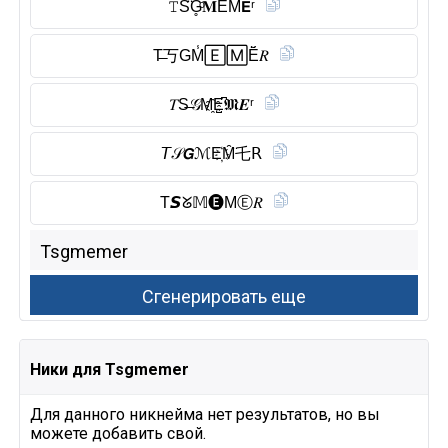
𝚃S̑̈G̥ͦ𝐌EM̾𝗘ʳ
T̶丂GM̾🄴🄼Ĕ̈𝑅
𝑇S̶𝒢M҈E̺͆𝕸𝑬ʳ
𝘛𝒮𝙂ℳE҉M̑̈乇𝖱
T𝙎ᘜ𝕄🅔︎MⒺ︎𝑅
Ники для Tsgmemer
Для данного никнейма нет результатов, но вы
можете добавить свой.