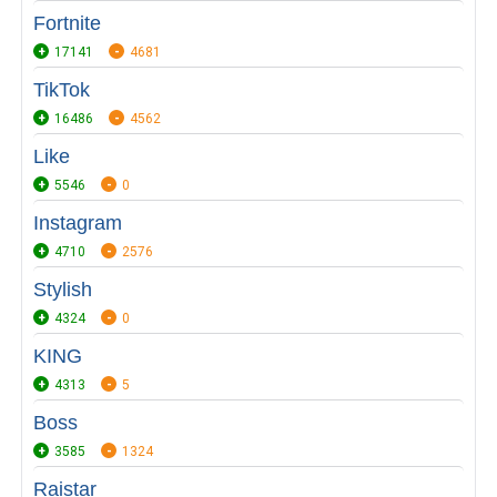
Fortnite
17141
4681
TikTok
16486
4562
Like
5546
0
Instagram
4710
2576
Stylish
4324
0
KING
4313
5
Boss
3585
1324
Raistar