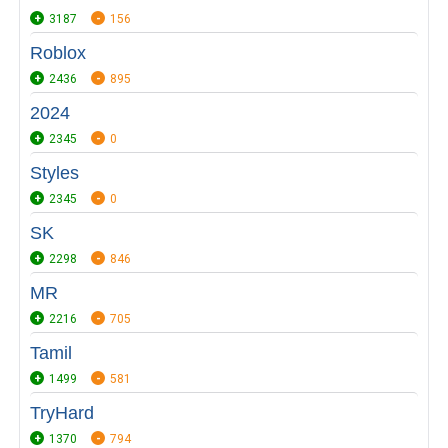
3187
156
Roblox
2436
895
2024
2345
0
Styles
2345
0
SK
2298
846
MR
2216
705
Tamil
1499
581
TryHard
1370
794