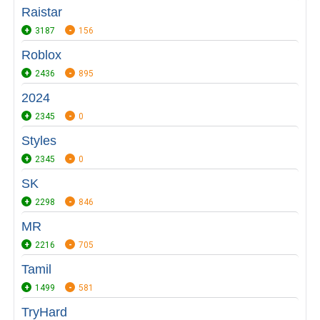
Raistar
3187
156
Roblox
2436
895
2024
2345
0
Styles
2345
0
SK
2298
846
MR
2216
705
Tamil
1499
581
TryHard