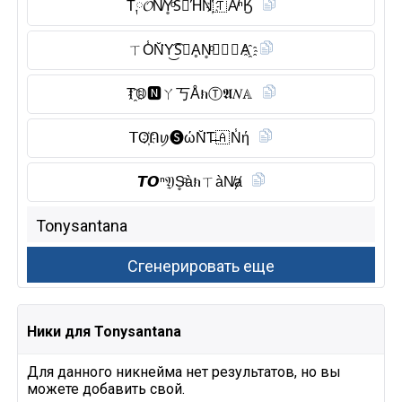
T༙𝓞N̸Y̥ͦS⃠ΉN҉🇹 A̸ⁿӃ
ㄒO̾N̆̈Y͜͡S⃠ḀN̥ͦ𝑇🇦 🇳 A҈
T҈𝕆🅽︎ㄚ丂ÅክⓉ︎𝕬𝑁𝔸
𝖳O҉ᑎꪗ🅢︎ώN̆̈T̶🇦 N̾ή
𝙏𝙊ⁿ𝔜S̥ͦàክㄒàN̸ⱥ
Ники для Tonysantana
Для данного никнейма нет результатов, но вы
можете добавить свой.