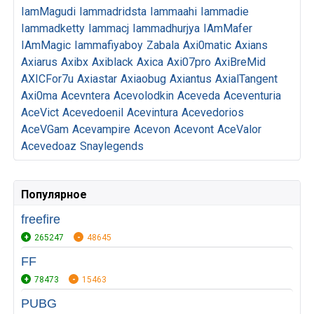
IamMagudi
Iammadridsta
Iammaahi
Iammadie
Iammadketty
Iammacj
Iammadhurjya
IAmMafer
IAmMagic
Iammafiyaboy
Zabala
Axi0matic
Axians
Axiarus
Axibx
Axiblack
Axica
Axi07pro
AxiBreMid
AXICFor7u
Axiastar
Axiaobug
Axiantus
AxialTangent
Axi0ma
Acevntera
Acevolodkin
Aceveda
Aceventuria
AceVict
Acevedoenil
Acevintura
Acevedorios
AceVGam
Acevampire
Acevon
Acevont
AceValor
Acevedoaz
Snaylegends
Популярное
freefire
265247
48645
FF
78473
15463
PUBG