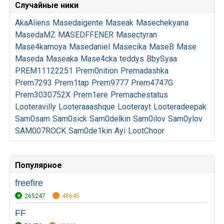
Случайные ники
AkaAliens
Masedaigente
Maseak
Masechekyana
MasedaMZ
MASEDFFENER
Masectyran
Mase4kamoya
Masedaniel
Masecika
MaseB
Mase
Maseda
Maseaka
Mase4cka
teddys
BbySyaa
PREM11122251
Prem0nition
Premadashka
Prem7293
Prem1tap
Prem9777
Prem4747G
Prem3030752X
Prem1ere
Premachestatus
Looteravilly
Looteraaashque
Looterayt
Looteradeepak
Sam0sam
Sam0sick
Sam0delkin
Sam0ilov
Sam0ylov
SAM007ROCK
Sam0de1kin
Ayi
LootChoor
Популярное
freefire
265247
48645
FF