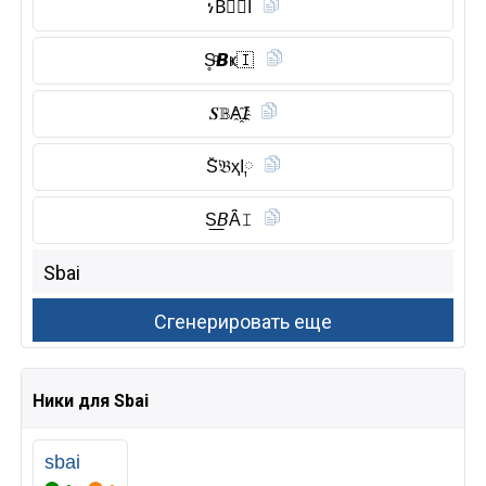
ነB⃠𝒜I
S̥ͦ𝘽ҝ🇮
𝑺𝔹A҈𝘐
S̆̈𝔅ҳI༙
S͟𝘉Ȃ̈𝙸
Ники для Sbai
sbai