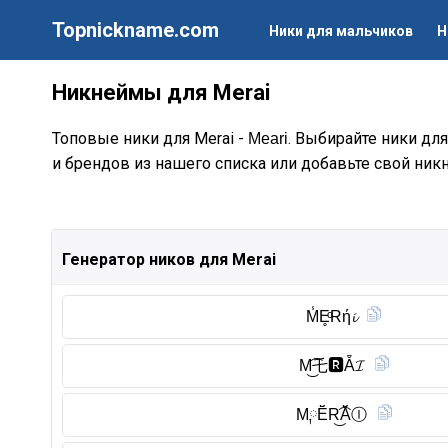
Topnickname.com
Ники для мальчиков
Н
Никнеймы для Merai
Топовые ники для Merai -
. Выбирайте ники для
Meari
и брендов из нашего списка или добавьте свой ник
Генератор ников для Merai
M̾E̥ͦRή𝓲
M͜͡乇🆁︎Ẵ𝓘
M༙Ĕ̈R͜͡Ă̈Ⓘ︎