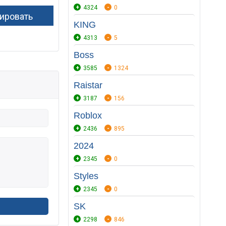
4324
0
KING
4313
5
Boss
3585
1324
Raistar
3187
156
Roblox
2436
895
2024
2345
0
Styles
2345
0
SK
2298
846