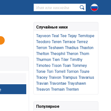
Случайные ники
Tayveon
Teal
Tee
Tejay
Temitope
Teodoro
Teren
Terrace
Terrez
Terron
Teshawn
Thadius
Thaxton
Thelton
Theophil
Theron
Thom
Thurmon
Tien
Tiler
Timithy
Timoteo
Tison
Toan
Tommey
Tonie
Tori
Torrell
Torrion
Toure
Tracey
Traivon
Trampus
Travarius
Travian
Travontae
Trayshawn
Treavon
Tremain
Trenten
Популярное