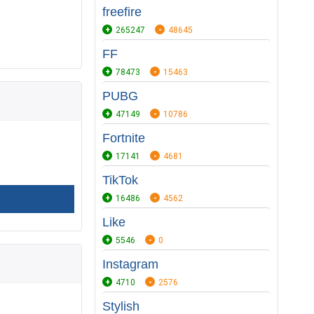
freefire
265247
48645
FF
78473
15463
PUBG
47149
10786
Fortnite
17141
4681
TikTok
16486
4562
Like
5546
0
Instagram
4710
2576
Stylish