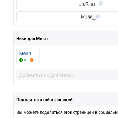
𝔐𝐸R༙ā𝙸
M̑̈𝔈𝙍äI͟
Ники для Merai
Meari
0
0
Поделится этой страницей
Вы можете поделиться этой страницей в социальны