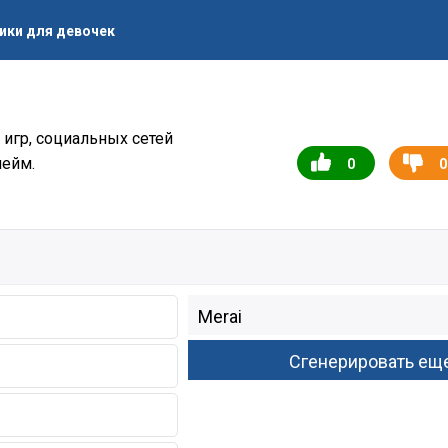
ики для девочек
 игр, социальных сетей
нейм.
0
0