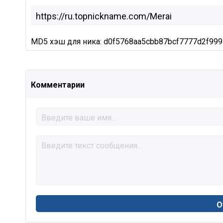
MD5 хэш для ника: d0f5768aa5cbb87bcf7777d2f99
Комментарии