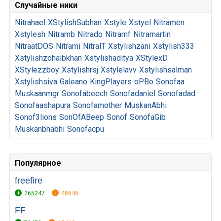
Случайные ники
Nitrahael
XStylishSubhan
Xstyle
Xstyel
Nitramen
Xstylesh
Nitramb
Nitrado
Nitramf
Nitramartin
NitraatDOS
Nitrami
NitralT
Xstylishzani
Xstylish333
Xstylishzohaibkhan
Xstylishaditya
XStylexD
XStylezzboy
Xstylishrsj
Xstylelavv
Xstylishsalman
Xstylishsiva
Galeano
KingPlayers
oPBo
Sonofaa
Muskaanmgr
Sonofabeech
Sonofadaniel
Sonofadad
Sonofaashapura
Sonofamother
MuskanAbhi
Sonof3lions
SonOfABeep
Sonof
SonofaGib
Muskanbhabhi
Sonofacpu
Популярное
freefire
265247
48645
FF