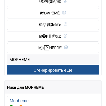
𝑀O𝘗H҉𝕰M༙Ⓔ︎
𝙈𝐎𝗣𝘏E̥ͦM͟E̾
𝕸Ⓞ︎𝔓🅷︎ꫀ𝕄ꫀ
M҈🅞︎𝖯卄Ⓔ︎𝙼𝐄
M҉𝙾🄿H̸E⃠𝙼ᗴ
Ники для MOPHEME
Mooheme