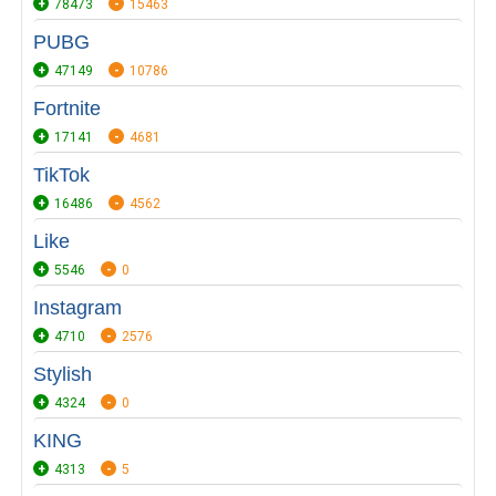
78473
15463
PUBG
47149
10786
Fortnite
17141
4681
TikTok
16486
4562
Like
5546
0
Instagram
4710
2576
Stylish
4324
0
KING
4313
5