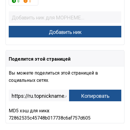
0
0
Поделится этой страницей
Вы можете поделиться этой страницей в
социальных сетях.
MD5 хэш для ника:
72862535c45748b017738c6af757d605