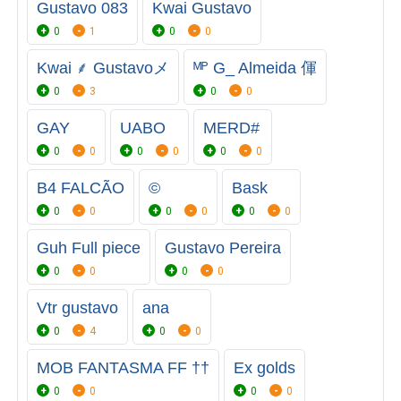
Gustavo 083
Kwai Gustavo
0
1
0
0
Kwai ⸙ Gustavoメ
ᴹᴾ G_ Almeida 㑮
0
3
0
0
GAY
UABO
MERD#
0
0
0
0
0
0
B4 FALCÃO
©
Bask
0
0
0
0
0
0
Guh Full piece
Gustavo Pereira
0
0
0
0
Vtr gustavo
ana
0
4
0
0
MOB FANTASMA FF ††
Ex golds
0
0
0
0