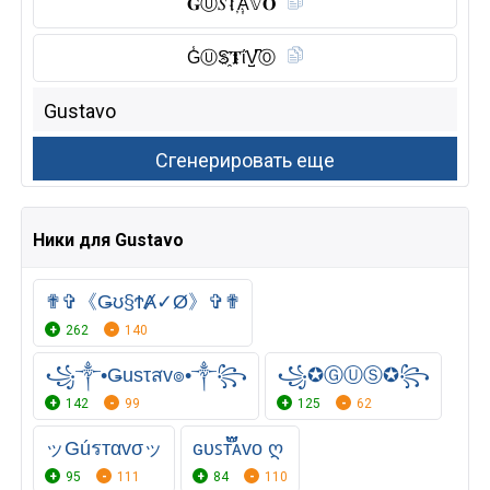
𝐆Ⓤ︎𝑆T҉A͎𝕍𝐎
G̾Ⓤ︎S҈𝐓ΐV̺͆Ⓞ︎
Ники для Gustavo
✟✞《Ǥʊ§ϮȺ✓Ø》✞✟
262
140
꧁༒•Ǥusτสv๏•༒꧂
꧁✪ⒼⓊⓈ✪꧂
142
99
125
62
ッGúรтαvσッ
ɢᴜꜱᴛ፝֟፝֟ᴀᴠᴏ ღ
95
111
84
110