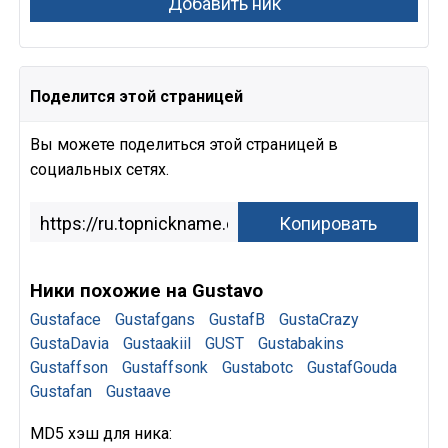
Поделится этой страницей
Вы можете поделиться этой страницей в
социальных сетях.
Ники похожие на Gustavo
Gustaface
Gustafgans
GustafB
GustaCrazy
GustaDavia
Gustaakiil
GUST
Gustabakins
Gustaffson
Gustaffsonk
Gustabotc
GustafGouda
Gustafan
Gustaave
MD5 хэш для ника: