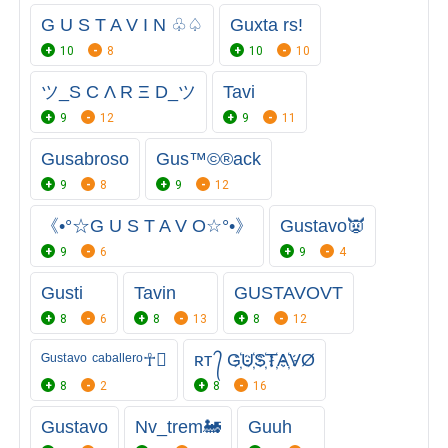
G U S T A V I N ♧♤
Guxta rs!
10
8
10
10
ツ_S C Λ R Ξ D_ツ
Tavi
9
12
9
11
Gusabroso
Gus™©®ack
9
8
9
12
《•°☆G U S T A V O☆°•》
Gustavo👿
9
6
9
4
Gusti
Tavin
GUSTAVOㅤVT
8
6
8
13
8
12
ᴳᵘˢᵗᵃᵛᵒ ᶜᵃᵇᵃˡˡᵉʳᵒ☥
ʀᴛ ᭄ G҉U҉S҉T҉A҉VØ
8
2
8
16
Gustavo
Nv_trem🚂
Guuh