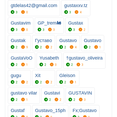
gtdelas42@gmail.com
gustaxxv.tz
3
0
3
4
Gustavim
GP_trem🚂
Gustax
3
0
3
3
3
2
Gustak
Густаво
Gustavo
Gustavo
2
9
2
2
2
4
2
1
GustaVoO
Yusabeth
†gustavo_oliveira
2
1
2
0
2
3
gugu
Xit
Gleison
2
2
2
2
2
1
gustavo vilar
Gustavi
GUSTAVIN
2
1
2
2
2
3
Gustaf
Gustavo_15ph
Fx;Gustavo