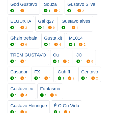
God Gustavo
Souza
Gustavo Silva
1
1
1
0
1
2
ELGUXTA
Gai q27
Gustavo alves
1
2
1
0
1
1
Ghzin trebala
Gusta xit
M1014
1
0
1
4
1
2
TREM GUSTAVO
Cu
JC
1
1
1
0
1
0
Casador
FX
Guh ff
Centavo
1
1
1
1
1
2
1
2
Gustavo cu
Fantasma
1
4
1
0
Gustavo Henrique
É O Gu Vida
1
0
1
1