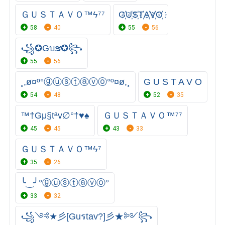
ＧＵＳＴＡＶＯ™ϟ⁷⁷
G҉U҉S҉T҉A҉V҉O҉
58
40
55
56
꧁✪Gบຮ✪꧂
55
56
¸,ø¤º°ⓖⓤⓢⓣⓐⓥⓞ°º¤ø,¸
G U S T A V O
54
48
52
35
™†Gμ§tªv∅°†♥♠
ＧＵＳＴＡＶＯ™⁷⁷
45
45
43
33
ＧＵＳＴＡＶＯ™ϟ⁷
35
26
╰‿╯°ⓖⓤⓢⓣⓐⓥⓞ°
33
32
꧁༺★彡[Guรtav?]彡★༻꧂