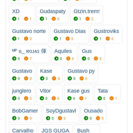
XD
Gudaspaty
Gtzin.trem!
1
1
1
0
1
2
Gustavo norte
Gustavo Dias
Gustroviks
1
0
1
0
1
0
ᴹᴾ ɢ_ ʀᴏᴊᴀꜱ 㑮
Aquiles
Gus
0
7
0
0
0
0
Gustavo
Kase
Gustavo py
0
0
0
4
0
0
junglero
Vitor
Kase gus
Tata
0
0
0
0
0
1
0
1
BobGamer
SoyDgustavl
Ousado
0
0
0
0
0
0
Carvalho
JGS GUGA
Bush