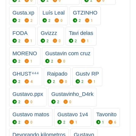
2
0
2
0
2
0
Gusta.xp
Luís Leal
GTZINHO
2
2
2
0
2
1
FODA
Gvizzz
Tavi delas
2
1
2
0
2
1
MORENO
Gustavin com cruz
2
1
2
0
GHUST⁴⁴⁴
Raipado
Gustv RP
2
4
2
0
2
1
Gustavo.ppx
Gustavinho_D4rk
2
0
2
0
Gustavo matos
Gustavo 1v4
Tavonito
2
0
2
1
1
6
Devorando kilometros
Gustavo