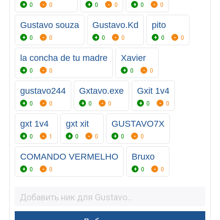
0
0
0
0
0
0
Gustavo souza
Gustavo.Kd
pito
0
0
0
0
0
0
la concha de tu madre
Xavier
0
0
0
0
gustavo244
Gxtavo.exe
Gxit 1v4
0
0
0
0
0
0
gxt 1v4
gxt xit
GUSTAVO7X
0
1
0
0
0
0
COMANDO VERMELHO
Bruxo
0
0
0
0