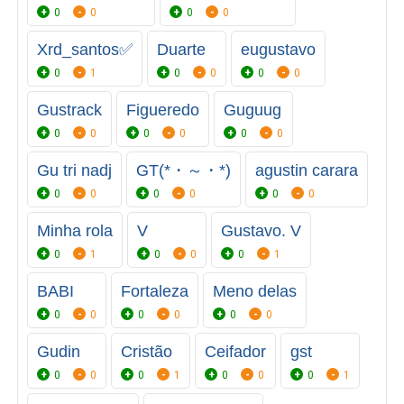
0
0
0
0
Xrd_santos✅
Duarte
eugustavo
0
1
0
0
0
0
Gustrack
Figueredo
Guguug
0
0
0
0
0
0
Gu tri nadj
GT(⁠*⁠・⁠～⁠・⁠*⁠)
agustin carara
0
0
0
0
0
0
Minha rola
V
Gustavo. V
0
1
0
0
0
1
BABI
Fortaleza
Meno delas
0
0
0
0
0
0
Gudin
Cristão
Ceifador
gst
0
0
0
1
0
0
0
1