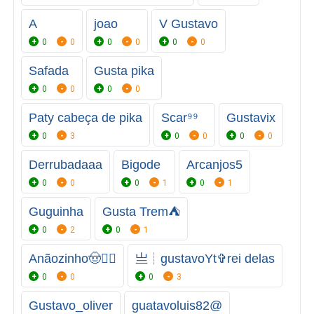
A
joao
V Gustavo
0
0
0
0
0
0
Safada
Gusta pika
0
0
0
0
Paty cabeça de pika
Scar⁹⁹
Gustavix
0
3
0
0
0
0
Derrubadaaa
Bigode
Arcanjos5
0
0
0
1
0
1
Guguinha
Gusta Trem⛺️
0
2
0
1
Anãozinho🤠✌🏼
亗┊gustavoYtㅤ✞rei delas
0
0
0
3
Gustavo_oliver
guatavoluis82@