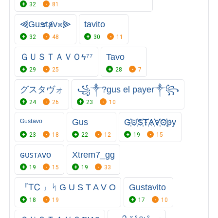
32
81
⫷Guຮtⱥv๏⫸
tavito
32
48
30
11
ＧＵＳＴＡＶＯϟ⁷⁷
Tavo
29
25
28
7
グスタヴォ
꧁⁣༒?gus el payer༒꧂
24
26
23
10
ᴳᵘˢᵗᵃᵛᵒ
Gus
G҉U҉S҉T҉A҉V҉O҉py
23
18
22
12
19
15
ɢᴜꜱᴛᴀᴠᴏ
Xtrem7_gg
19
15
19
33
『ᎢᏟ 』ᛋ G U S T A V O
Gustavito
18
19
17
10