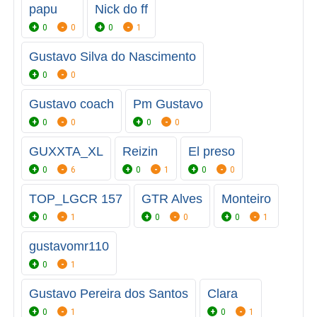
papu
Nick do ff
0
0
0
1
Gustavo Silva do Nascimento
0
0
Gustavo coach
Pm Gustavo
0
0
0
0
GUXXTA_XL
Reizin
El preso
0
6
0
1
0
0
TOP_LGCR 157
GTR Alves
Monteiro
0
1
0
0
0
1
gustavomr110
0
1
Gustavo Pereira dos Santos
Clara
0
1
0
1