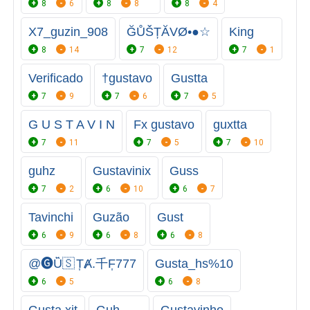
8
6
8
8
8
4
X7_guzin_908
ĞŮŠȚĂVØ•●☆
King
8
14
7
12
7
1
Verificado
†gustavo
Gustta
7
9
7
6
7
5
G U S T A V I N
Fx gustavo
guxtta
7
11
7
5
7
10
guhz
Gustavinix
Guss
7
2
6
10
6
7
Tavinchi
Guzão
Gust
6
9
6
8
6
8
@🅖︎Ȗ̈🇸 T͎Ⱥ.千F͎777
Gusta_hs%10
6
5
6
8