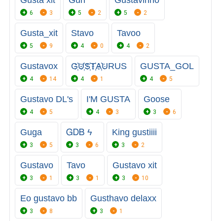
Gusta xit
Guh
Gustavinho
6
3
5
2
5
2
Gusta_xit
Stavo
Tavoo
5
9
4
0
4
2
Gustavox
G҉U҉S҉T҉A҉URUS
GUSTA_GOL
4
14
4
1
4
5
Gustavo DL's
I'M GUSTA
Goose
4
5
4
3
3
6
Guga
ᏀᎠᏴ ϟ
King gustiiii
3
5
3
6
3
2
Gustavo
Tavo
Gustavo xit
3
1
3
1
3
10
Eo gustavo bb
Gusthavo delaxx
3
8
3
1