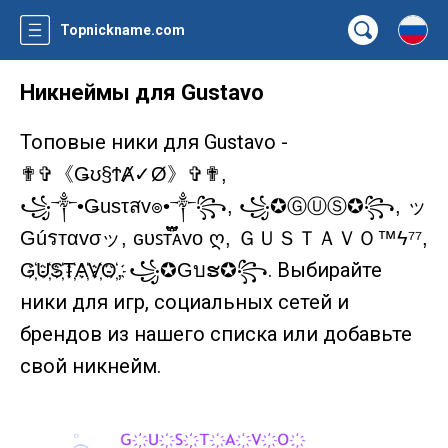
Topnickname.com
Никнеймы для Gustavo
Топовые ники для Gustavo -
✟✞《Ǥʊ§ϮȺ✓Ø》✞✟,
꧁༒•Ǥusτสv๏•༒꧂, ꧁✪ⒼⓊⓈ✪꧂, ッ
Gúรтαvσッ, ɢᴜꜱᴛ፝֟፝֟ᴀᴠᴏ ღ, ＧＵＳＴＡＶＯ™ϟ⁷⁷,
. Выбирайте
G҉U҉S҉T҉A҉V҉O҉, ꧁✪Gบຮ✪꧂
ники для игр, социальных сетей и
брендов из нашего списка или добавьте
свой никнейм.