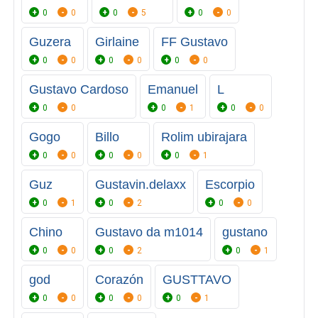
0
0
0
5
0
0
Guzera
Girlaine
FF Gustavo
0
0
0
0
0
0
Gustavo Cardoso
Emanuel
L
0
0
0
1
0
0
Gogo
Billo
Rolim ubirajara
0
0
0
0
0
1
Guz
Gustavin.delaxx
Escorpio
0
1
0
2
0
0
Chino
Gustavo da m1014
gustano
0
0
0
2
0
1
god
Corazón
GUSTTAVO
0
0
0
0
0
1