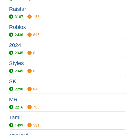
Raistar
3187
156
Roblox
2436
895
2024
2345
0
Styles
2345
0
SK
2298
846
MR
2216
705
Tamil
1499
581