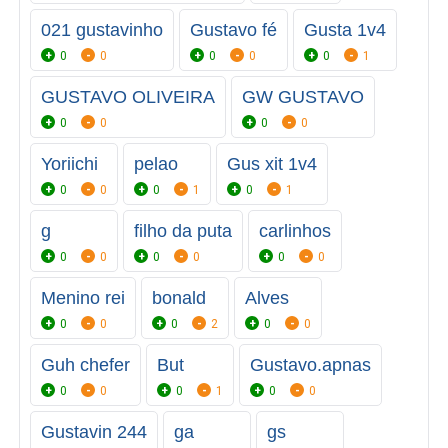
021 gustavinho
Gustavo fé
Gusta 1v4
0
0
0
0
0
1
GUSTAVO OLIVEIRA
GW GUSTAVO
0
0
0
0
Yoriichi
pelao
Gus xit 1v4
0
0
0
1
0
1
g
filho da puta
carlinhos
0
0
0
0
0
0
Menino rei
bonald
Alves
0
0
0
2
0
0
Guh chefer
But
Gustavo.apnas
0
0
0
1
0
0
Gustavin 244
ga
gs