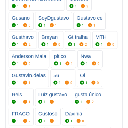
1
1
1
3
Gusano
SoyDgustavo
Gustavo ce
1
0
1
1
1
1
Gusthavo
Brayan
Gt tralha
MTH
1
2
1
0
1
2
1
0
Anderson Maia
pitico
Nwa
1
0
1
1
1
0
Gustavin.delas
56
Oi
1
1
1
0
1
0
Reis
Luiz gustavo
gusta único
1
1
1
1
1
2
FRACO
Gustoso
Davinia
1
2
1
1
1
0