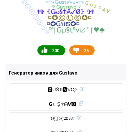
200
26
Генератор ников для Gustavo
🅶︎𝖴S̆̈𝕋🅰︎𝕍O༙
𝗚ㄩS͎ፕᗩ𝙑🅾︎
Ğ̈🇺 S҉T̶Ҟ𝑉𝒪