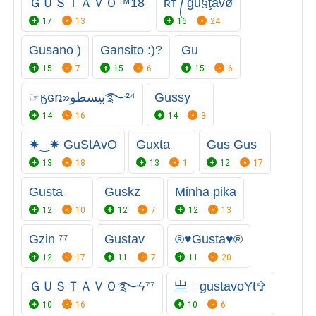
ＧＵＳＴＡＶＯ™18
ʀᴛ ᭄ ğů§ţåvø
17
13
16
24
Gusano )
Gansito :)?
Gu
15
7
15
6
15
6
☞ӄɢռ»بيسطو࿐²⁴
Gussy
14
16
14
3
✷‿✷ GuStAvO
Guxta
Gus Gus
13
18
13
1
12
17
Gusta
Guskz
Minha pika
12
10
12
7
12
13
Gzin ⁷⁷
Gustav
®♥Gusta♥®
12
17
11
7
11
20
ＧＵＳＴＡＶＯ࿐ϟ⁷⁷
亗┊gustavoYtㅤ✞
10
16
10
6