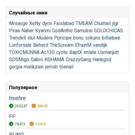
Случайные ники
Mrsavge
XeNy
dynx
Faislabad
TMEAM
Churhail
jigr
Piraa
Naher
Kyanmi
GodAntho
Samutrai
SOLOCHICAS
Trendell
idul
Mudera
Ppricipe
bonu
sokuno
billiebee
Lunforsale
Beherit
TheScream
EfrainM
vandijk
TOXICMUNNA
Ac130
cyote
BaptX
imlate
Usmanjutt
SDSMigo
Gabro
KGHAMA
CrazzyGang
Hankgod
gorgia
malikzain
jenisb
toenail
Популярное
freefire
265247
48645
FF
78473
15463
PUBG