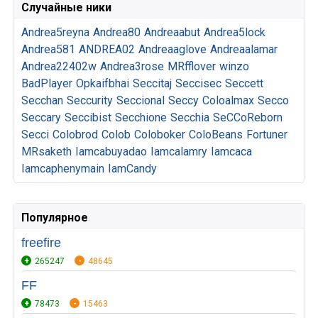
Случайные ники
Andrea5reyna
Andrea80
Andreaabut
Andrea5lock
Andrea581
ANDREA02
Andreaaglove
Andreaalamar
Andrea22402w
Andrea3rose
MRfflover
winzo
BadPlayer
Opkaifbhai
Seccitaj
Seccisec
Seccett
Secchan
Seccurity
Seccional
Seccy
Coloalmax
Secco
Seccary
Seccibist
Secchione
Secchia
SeCCoReborn
Secci
Colobrod
Colob
Coloboker
ColoBeans
Fortuner
MRsaketh
Iamcabuyadao
Iamcalamry
Iamcaca
Iamcaphenymain
IamCandy
Популярное
freefire
265247
48645
FF
78473
15463