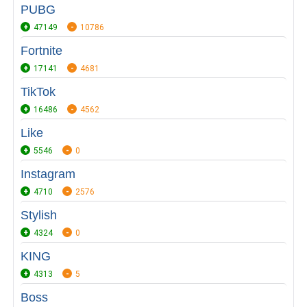
PUBG
47149
10786
Fortnite
17141
4681
TikTok
16486
4562
Like
5546
0
Instagram
4710
2576
Stylish
4324
0
KING
4313
5
Boss