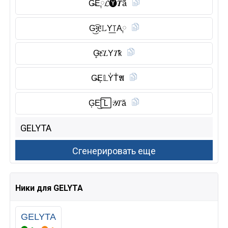
G̶E༙𝓛🅨︎𝑻ã
G͜͡ቿ𝕃Y͟꓄A༙
G̥ͦ𝓔𝐿Y𝑇ҟ
G̶E͎𝕃Y̾T̾𝕬
G͎E͜͡🄻𝒴𝑇ă
Ники для GELYTA
GELYTA