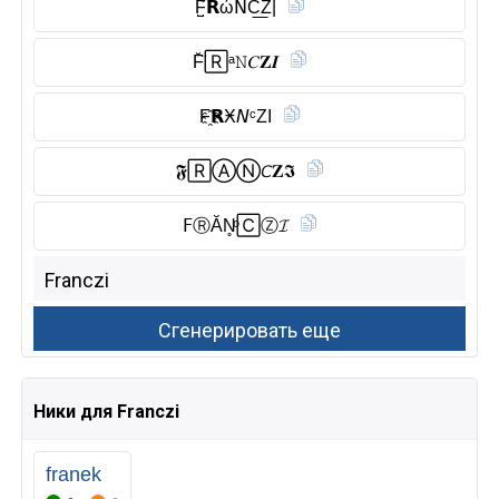
F̺͆𝗥ώ𝖭C͟Z|
F̆̈🅁ᵃ𝙽𝐶𝐙𝑰
F҈𝗥Ӿ𝘕ᶜZI
𝕱🅁Ⓐ︎Ⓝ︎𝘊𝐙𝕴
𝖥Ⓡ︎ĂN̥ͦ🄲Ⓩ︎𝓘
Ники для Franczi
franek