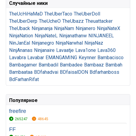
Случайные ники
TheUcHiHaMaD
TheUberTaco
TheUberDoll
TheUberDerp
TheUcheO
TheUbazz
Theuattacker
TheUback
Ninjananja
NinjaNam
Ninjanero
NinjaNateX
NinjaNation
NinjaNateL
Ninjanathanw
NINJANEEL
NinJanEal
Ninjanegro
NinjaNarwhal
NinjaNaz
NinjAnanas
Ninjanaire
Lavaatje
Lava1one
Lava360
Lavabra
Lavabar
EMANGAMING
Keynner
Bambacisco
Bambagamer
Bambadil
Bambadee
Bambaaz
Bambah
Bambaataa
BDfahadvai
BDfaisalDON
Bdfarhanboss
BdFarhanRifat
Популярное
freefire
265247
48645
FF