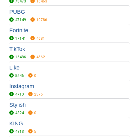
78473
15463
PUBG
47149
10786
Fortnite
17141
4681
TikTok
16486
4562
Like
5546
0
Instagram
4710
2576
Stylish
4324
0
KING
4313
5