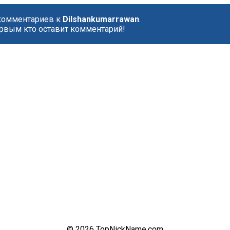
 комментариев к
Dilshankumarrawan
.
рвым кто оставит комментарий!
© 2026 TopNickName.com