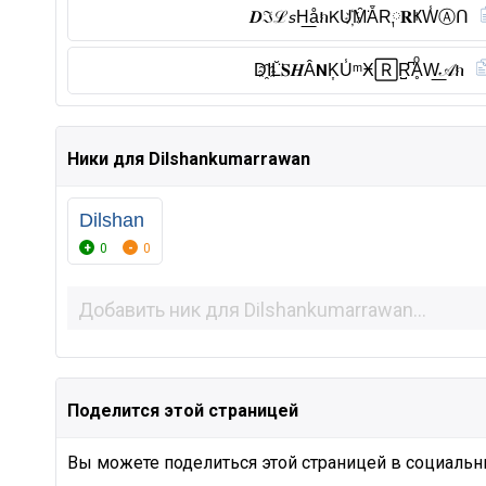
𝑫ℑℒ𝘴H͟åክ𝖪U҉M̑̈ẴR༙𝐑ҜW̾Ⓐ︎ᑎ
D҈IL̆̈𝐒𝑯Â𝗡K͎U̾ᵐӾ🅁R̺͆ḀͦW͟𝒜ክ
Ники для Dilshankumarrawan
Dilshan
0
0
Поделится этой страницей
Вы можете поделиться этой страницей в социальны