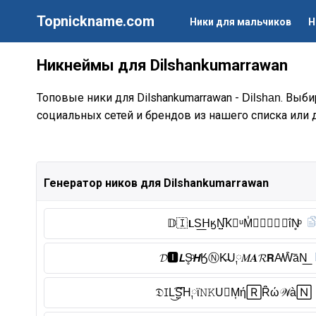
Topnickname.com
Ники для мальчиков
Н
Никнеймы для Dilshankumarrawan
Топовые ники для Dilshankumarrawan -
. Выби
Dilshan
социальных сетей и брендов из нашего списка или 
Генератор ников для Dilshankumarrawan
𝔻🇮 𝐋S͟ᕼӄN̺͆K⃠ᵘM̾Ⓐ︎𝕽𝕽🇦 🅆ΐN̥ͦ
𝓓🅸︎𝙇S̥ͦ𝙃ӃⓃ︎K̶U༙𝑀𝑨𝓡𝗥A̸W̑̈āN͟
𝔇ꀤL͜͡S̺͆H༙ϊ𝙽𝙺U⃠M͎ή🅁Ȓ̈ώ𝒲à🄽