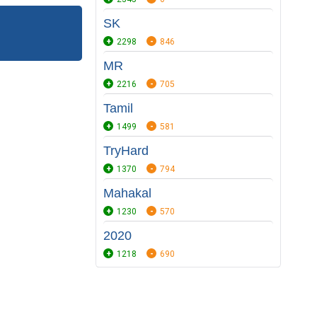
SK
2298
846
MR
2216
705
Tamil
1499
581
TryHard
1370
794
Mahakal
1230
570
2020
1218
690