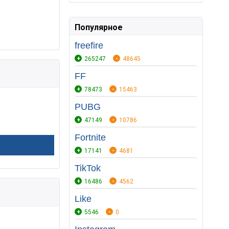
Популярное
freefire
265247
48645
FF
78473
15463
PUBG
47149
10786
Fortnite
17141
4681
TikTok
16486
4562
Like
5546
0