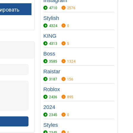
Instagram
4710
2576
Stylish
4324
0
KING
4313
5
Boss
3585
1324
Raistar
3187
156
Roblox
2436
895
2024
2345
0
Styles
2345
0