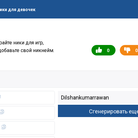
ики для девочек
райте ники для игр,
добавьте свой никнейм.
0
0