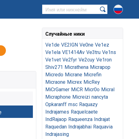
Случайные ники
Ve1de
VE2IGN
Ve0ne
Ve1ez
Ve1ela
VE1414Av
Ve3tru
Ve1ns
Ve1vet
Ve2fyr
Ve2cuy
Ve1ron
Shiv271
Micrathena
Micrapop
Micredo
Micrane
Micrefin
Micraone
Micrex
MicRey
MiCrGamer
MiCR
Micr0o
Micral
Micraphone
Micreizi
nancyta
Opkaranff
msc
Raquazy
Indrajames
Raquelcaete
IndRajaop
Raqueenza
Indrajat
Raquedan
Indrajabhai
Raquavia
Indrajasing