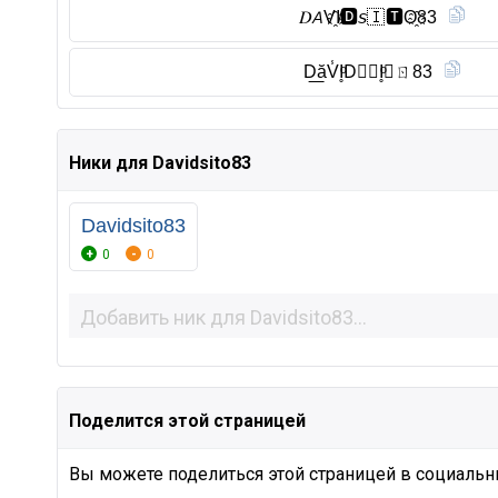
𝐷𝘈V҈I̸🅳︎𝘴🇮 🆃︎O҈83
D͟ăV̾I̥ͦD⃠𝖲I̥ͦ𝖳ㄖ83
Ники для Davidsito83
Davidsito83
0
0
Поделится этой страницей
Вы можете поделиться этой страницей в социальны