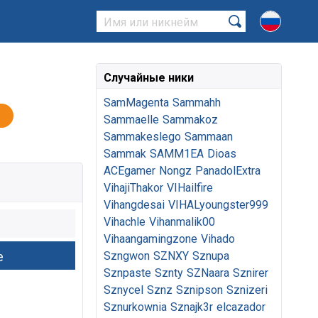
Случайные ники
SamMagenta
Sammahh
Sammaelle
Sammakoz
Sammakeslego
Sammaan
Sammak
SAMM1EA
Dioas
ACEgamer
Nongz
PanadolExtra
VihajiThakor
VIHailfire
Vihangdesai
VIHALyoungster999
Vihachle
Vihanmalik00
Vihaangamingzone
Vihado
Szngwon
SZNXY
Sznupa
Sznpaste
Sznty
SZNaara
Sznirer
Sznycel
Sznz
Sznipson
Sznizeri
Sznurkownia
Sznajk3r
elcazador