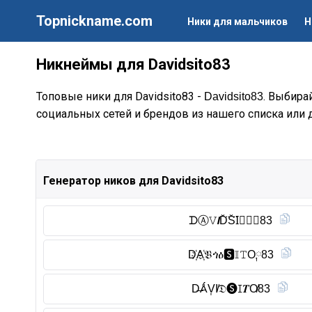
Topnickname.com
Ники для мальчиков
Н
Никнеймы для Davidsito83
Топовые ники для Davidsito83 -
. Выбирай
Davidsito83
социальных сетей и брендов из нашего списка или 
Генератор ников для Davidsito83
ᗪⒶ︎𝚅𝙄D̆̈S̆̈I⃠𝑻𝔒83
D҉A҉𝔙ጎዕ🆂︎𝕀𝚃O༙83
D̶ǺV͎I̸𝔇🅢︎ꀤ𝑻O̸83