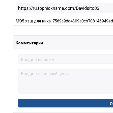
MD5 хэш для ника: 7569a9dd4309a0cb708146949e
Комментарии