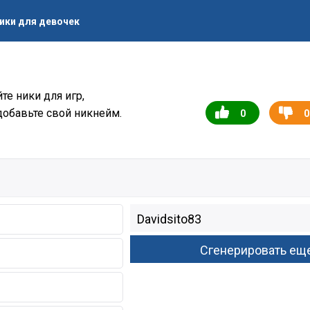
ики для девочек
те ники для игр,
добавьте свой никнейм.
0
0