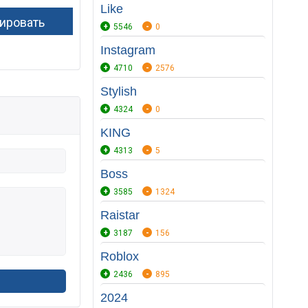
Like
5546
0
Instagram
4710
2576
Stylish
4324
0
KING
4313
5
Boss
3585
1324
Raistar
3187
156
Roblox
2436
895
2024