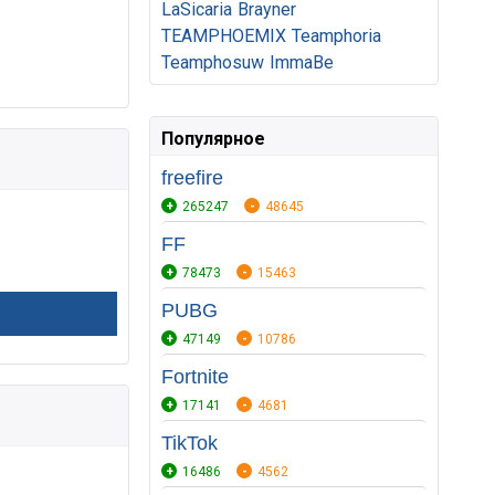
LaSicaria
Brayner
TEAMPHOEMIX
Teamphoria
Teamphosuw
ImmaBe
Популярное
freefire
265247
48645
FF
78473
15463
PUBG
47149
10786
Fortnite
17141
4681
TikTok
16486
4562