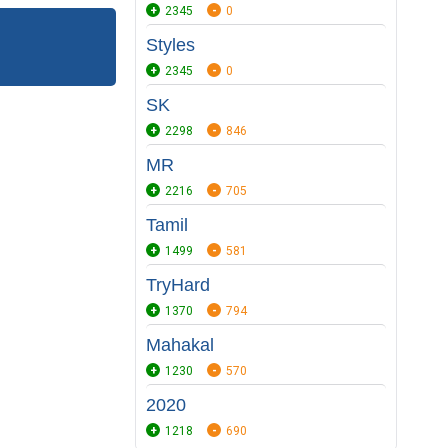
2345
0
Styles
2345
0
SK
2298
846
MR
2216
705
Tamil
1499
581
TryHard
1370
794
Mahakal
1230
570
2020
1218
690