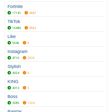
Fortnite
17141
4681
TikTok
16486
4562
Like
5546
0
Instagram
4710
2576
Stylish
4324
0
KING
4313
5
Boss
3585
1324
Raistar