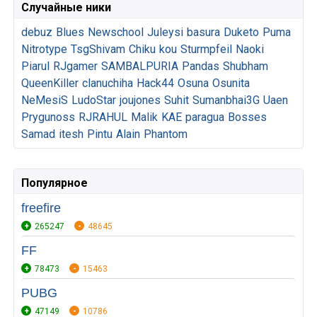
Случайные ники
debuz
Blues
Newschool
Juleysi
basura
Duketo
Puma
Nitrotype
TsgShivam
Chiku
kou
Sturmpfeil
Naoki
Piarul
RJgamer
SAMBALPURIA
Pandas
Shubham
QueenKiller
clanuchiha
Hack44
Osuna
Osunita
NeMesiS
LudoStar
joujones
Suhit
Sumanbhai3G
Uaen
Prygunoss
RJRAHUL
Malik
KAE
paragua
Bosses
Samad
itesh
Pintu
Alain
Phantom
Популярное
freefire
265247
48645
FF
78473
15463
PUBG
47149
10786