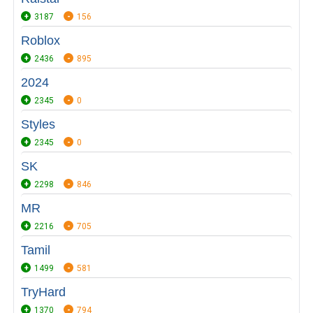
3187
156
Roblox
2436
895
2024
2345
0
Styles
2345
0
SK
2298
846
MR
2216
705
Tamil
1499
581
TryHard
1370
794