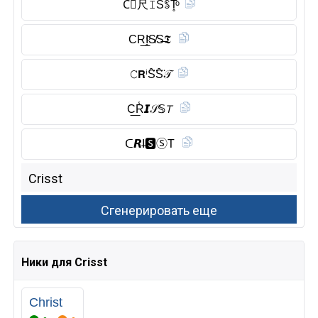
C⃠尺𝙸S̾ꌚT̥ͦ
CR͟I̥ͦS̸S̶𝕿
𝙲𝗥ⁱS̑̈S̑̈𝒯
C͟R̾𝙄𝒮𝕊𝘛
ᑕ𝙍I̶🆂︎Ⓢ︎T
Ники для Crisst
Christ