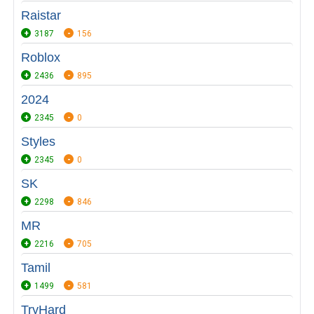
Raistar
3187
156
Roblox
2436
895
2024
2345
0
Styles
2345
0
SK
2298
846
MR
2216
705
Tamil
1499
581
TryHard