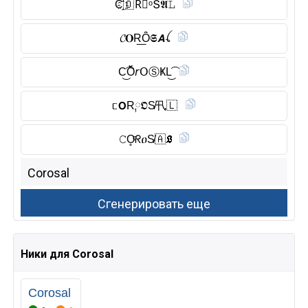
C҈🇴 R⃠ᵒՏ𝕬𝙻
𝓒𝐎R͟Ȏ̈𝕾𝘼ꪶ
C͜͡Ŏ̈𝘳𝖮Ⓢ︎ҜL͜͡
ᥴ𝗢R༙𝕺S̸卂🇱
𝙲O̥ͦᖇዐS̸🇦 𝕷
Ники для Corosal
Corosal