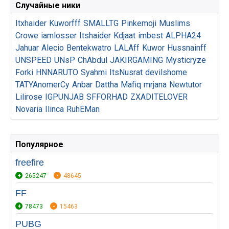
Случайные ники
Itxhaider
Kuworfff
SMALLTG
Pinkemoji
Muslims
Crowe
iamlosser
Itshaider
Kdjaat
imbest
ALPHA24
Jahuar
Alecio
Bentekwatro
LALAff
Kuwor
Hussnainff
UNSPEED
UNsP
ChAbdul
JAKIRGAMING
Mysticryze
Forki
HNNARUTO
Syahmi
ItsNusrat
devilshome
TATYAnomerCy
Anbar
Dattha
Mafiq
mrjana
Newtutor
Lilirose
IGPUNJAB
SFFORHAD
ZXADITELOVER
Novaria
Ilinca
RuhEMan
Популярное
freefire
265247
48645
FF
78473
15463
PUBG