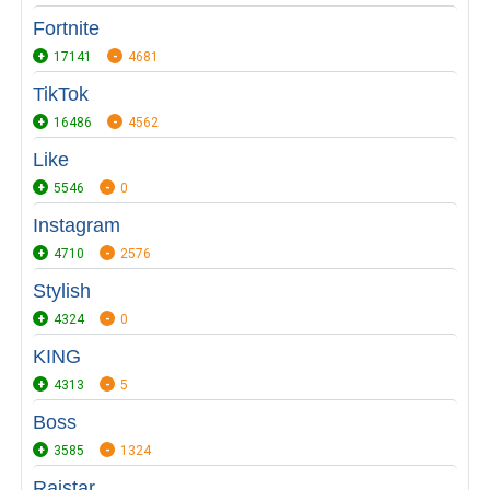
Fortnite
17141
4681
TikTok
16486
4562
Like
5546
0
Instagram
4710
2576
Stylish
4324
0
KING
4313
5
Boss
3585
1324
Raistar