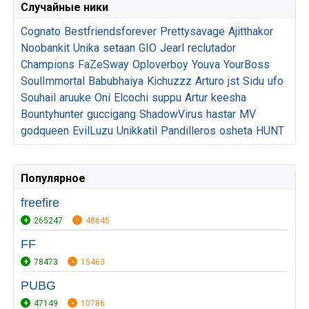
Случайные ники
Cognato
Bestfriendsforever
Prettysavage
Ajitthakor
Noobankit
Unika
setaan
GIO
Jearl
reclutador
Champions
FaZeSway
Oploverboy
Youva
YourBoss
SoulImmortal
Babubhaiya
Kichuzzz
Arturo
jst
Sidu
ufo
Souhail
aruuke
Oni
Elcochi
suppu
Artur
keesha
Bountyhunter
guccigang
ShadowVirus
hastar
MV
godqueen
EvilLuzu
Unikkatil
Pandilleros
osheta
HUNT
Популярное
freefire
265247
48645
FF
78473
15463
PUBG
47149
10786