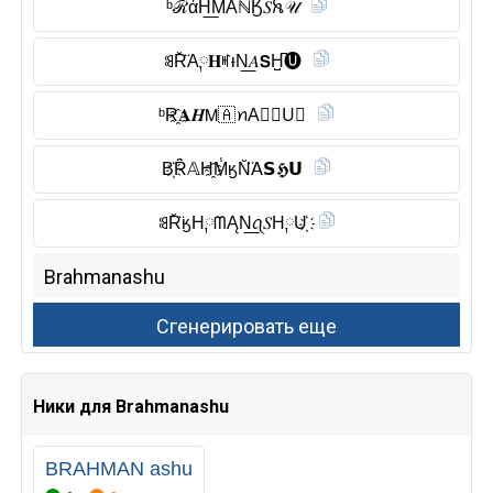
ᵇℛάH͟MÁℕӃ𝑆ꫝ𝒰
ꌃR̆̈A༙𝐇ꎭᵼN͟𝐴𝗦H̺͆🅤︎
ᵇR҈𝐀𝑯𝖬🇦 ꪀA𝗦🄷U⃠
B҉Ȓ̈𝔸H҈M̾ӄN̆̈𝖠𝗦𝕳𝗨
ꌃR̆̈ӄH༙ᗰĄN͟ꪖ𝑆H༙U҉
Ники для Brahmanashu
BRAHMAN ashu