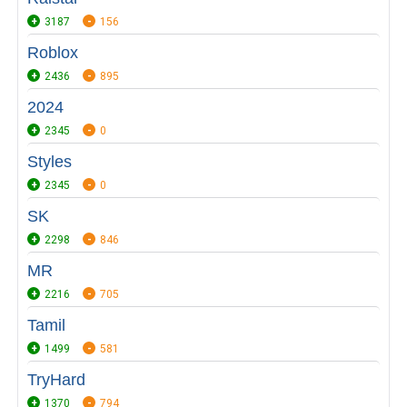
3187
156
Roblox
2436
895
2024
2345
0
Styles
2345
0
SK
2298
846
MR
2216
705
Tamil
1499
581
TryHard
1370
794