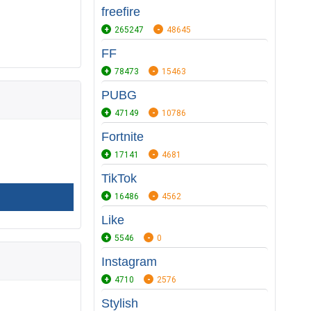
freefire
265247
48645
FF
78473
15463
PUBG
47149
10786
Fortnite
17141
4681
TikTok
16486
4562
Like
5546
0
Instagram
4710
2576
Stylish