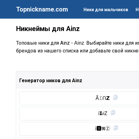
Topnickname.com
Ники для мальчиков
Н
Никнеймы для Ainz
Топовые ники для Ainz -
. Выбирайте ники для и
Ainz
брендов из нашего списка или добавьте свой никне
Генератор ников для Ainz
Ã𝙸ᑎ𝗭
ί𝗜ꈤZ
ί🅸︎𝕹Ⓩ︎