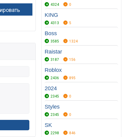
4324
0
KING
4313
5
Boss
3585
1324
Raistar
3187
156
Roblox
2436
895
2024
2345
0
Styles
2345
0
SK
2298
846