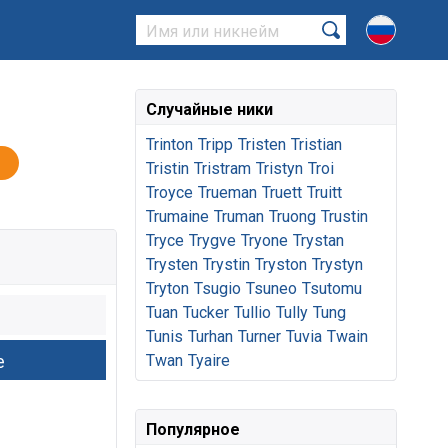
Случайные ники
Trinton
Tripp
Tristen
Tristian
Tristin
Tristram
Tristyn
Troi
Troyce
Trueman
Truett
Truitt
Trumaine
Truman
Truong
Trustin
Tryce
Trygve
Tryone
Trystan
Trysten
Trystin
Tryston
Trystyn
Tryton
Tsugio
Tsuneo
Tsutomu
Tuan
Tucker
Tullio
Tully
Tung
Tunis
Turhan
Turner
Tuvia
Twain
Twan
Tyaire
Популярное