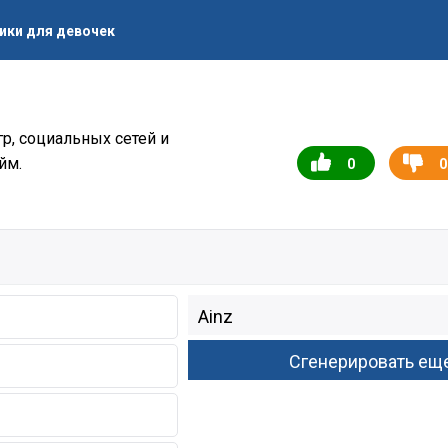
ики для девочек
гр, социальных сетей и
йм.
0
0