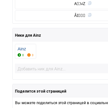
A⃠ℑꈤZ
ẴI⃠𝔑🅩
Ники для Ainz
Ainz
0
0
Поделится этой страницей
Вы можете поделиться этой страницей в социальны