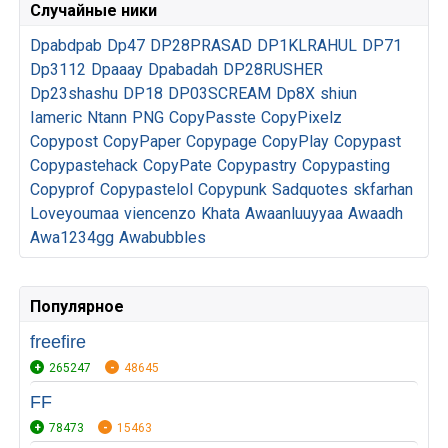
Случайные ники
Dpabdpab
Dp47
DP28PRASAD
DP1KLRAHUL
DP71
Dp3112
Dpaaay
Dpabadah
DP28RUSHER
Dp23shashu
DP18
DP03SCREAM
Dp8X
shiun
Iameric
Ntann
PNG
CopyPasste
CopyPixelz
Copypost
CopyPaper
Copypage
CopyPlay
Copypast
Copypastehack
CopyPate
Copypastry
Copypasting
Copyprof
Copypastelol
Copypunk
Sadquotes
skfarhan
Loveyoumaa
viencenzo
Khata
Awaanluuyyaa
Awaadh
Awa1234gg
Awabubbles
Популярное
freefire
265247
48645
FF
78473
15463