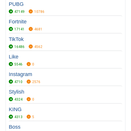
PUBG
47149
10786
Fortnite
17141
4681
TikTok
16486
4562
Like
5546
0
Instagram
4710
2576
Stylish
4324
0
KING
4313
5
Boss