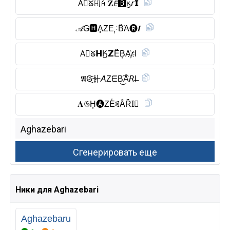
A⃠ᘜ𝙷🇦 𝐙𝘌🅱︎ӄ𝘳𝗜
𝒜G🅷︎ḀZE༙B̆̈A̶🅡︎𝑰
A⃠ᘜ𝗛Ӄ𝗭Ȇ̈B͎A҉𝘳I
𝕬G҈卄𝘈ZᗴB͜͡Ä𝘙I̶
𝐀𝔊H͎🅐︎ZE̾ꌃÅȒ̈I⃠
Ники для Aghazebari
Aghazebaru