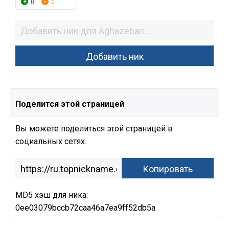
0
0
Поделится этой страницей
Вы можете поделиться этой страницей в
социальных сетях.
MD5 хэш для ника:
0ee03079bccb72caa46a7ea9ff52db5a