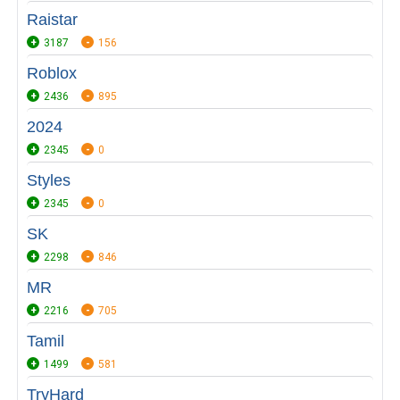
Raistar
3187
156
Roblox
2436
895
2024
2345
0
Styles
2345
0
SK
2298
846
MR
2216
705
Tamil
1499
581
TryHard