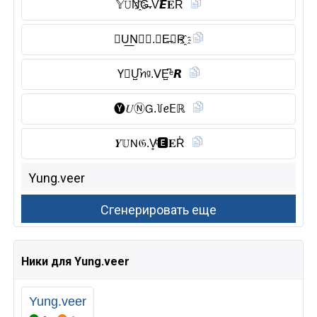
𝕐𝚄N҈G̶.V̆̈𝙀𝐄R
🅨︎U͟N⃠𝙶.🅅E̶𝕰R҈
Y⃠U̺͆ꪀᵍ.ᐯE̺͆ᵉ𝙍
🅨︎𝑈Ⓝ︎𝖦.꒦ꫀ𝖤ℝ
𝒀𝕌𝖭𝔊.V̥ͦ🅴︎𝐄R̾
Ники для Yung.veer
Yung.veer