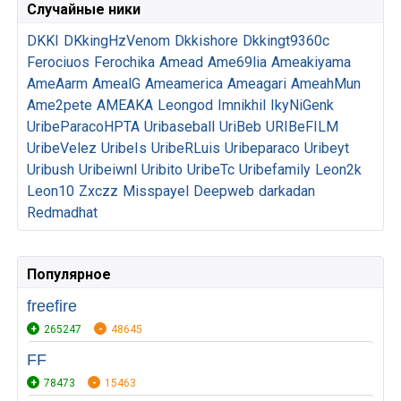
Случайные ники
DKKI
DKkingHzVenom
Dkkishore
Dkkingt9360c
Ferociuos
Ferochika
Amead
Ame69lia
Ameakiyama
AmeAarm
AmealG
Ameamerica
Ameagari
AmeahMun
Ame2pete
AMEAKA
Leongod
Imnikhil
IkyNiGenk
UribeParacoHPTA
Uribaseball
UriBeb
URIBeFILM
UribeVelez
UribeIs
UribeRLuis
Uribeparaco
Uribeyt
Uribush
Uribeiwnl
Uribito
UribeTc
Uribefamily
Leon2k
Leon10
Zxczz
Misspayel
Deepweb
darkadan
Redmadhat
Популярное
freefire
265247
48645
FF
78473
15463