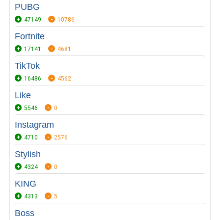
PUBG
47149
10786
Fortnite
17141
4681
TikTok
16486
4562
Like
5546
0
Instagram
4710
2576
Stylish
4324
0
KING
4313
5
Boss