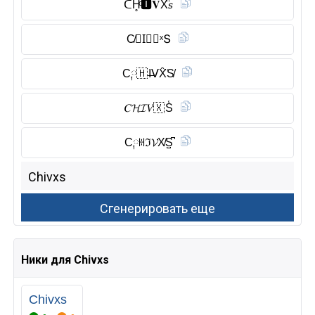
ᑕH̥ͦ🅸︎𝐕X̆̈𝘴
C̸𝓗I⃠𝑽ˣՏ
C༙🇭 I̶ᐯX̑̈S̸
𝐶𝓗𝓘𝑉🇽 S̾
C༙ꀍℑ𝓥X̸S̺͆
Ники для Chivxs
Chivxs