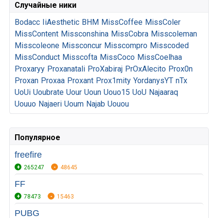
Случайные ники
Bodacc
IiAesthetic
BHM
MissCoffee
MissColer
MissContent
Missconshina
MissCobra
Misscoleman
Misscoleone
Missconcur
Misscompro
Misscoded
MissConduct
Misscofta
MissCoco
MissCoelhaa
Proxaryy
Proxanatali
ProXabiraj
PrOxAlecito
Prox0n
Proxan
Proxaa
Proxant
Prox1mity
YordanysYT
nTx
UoUi
Uoubrate
Uour
Uoun
Uouo15
UoU
Najaaraq
Uouuo
Najaeri
Uoum
Najab
Uouou
Популярное
freefire
265247
48645
FF
78473
15463
PUBG