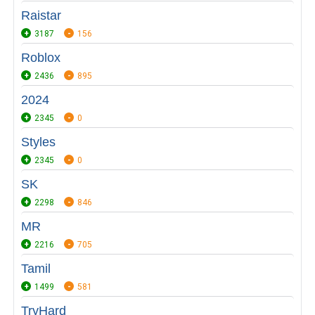
Raistar
3187
156
Roblox
2436
895
2024
2345
0
Styles
2345
0
SK
2298
846
MR
2216
705
Tamil
1499
581
TryHard